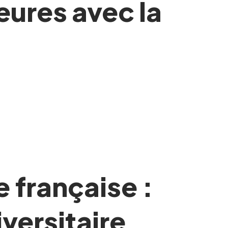
eures avec la
e française :
iversitaire