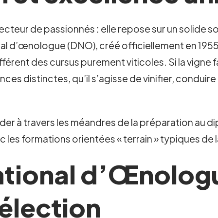
cteur de passionnés : elle repose sur un solide so
onal d’œnologue (DNO), créé officiellement en 1955
rent des cursus purement viticoles. Si la vigne f
ces distinctes, qu’il s’agisse de vinifier, condu
uider à travers les méandres de la préparation au
c les formations orientées « terrain » typiques de la
ational d’Œnologu
sélection