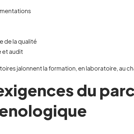
rmentations
n
e de la qualité
 et audit
toires jalonnent la formation, en laboratoire, au 
 exigences du par
 œnologique