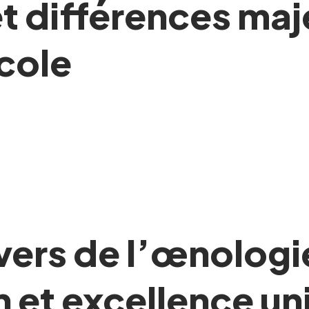
et différences maj
icole
vers de l’œnologi
n et excellence un