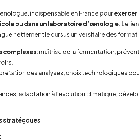
’œnologue, indispensable en France pour
exercer 
nicole ou dans un laboratoire d’œnologie
. Le li
stingue nettement le cursus universitaire des format
ns complexes
: maîtrise de la fermentation, préve
oirs.
erprétation des analyses, choix technologiques p
nces, adaptation à l’évolution climatique, déve
is stratégques
: