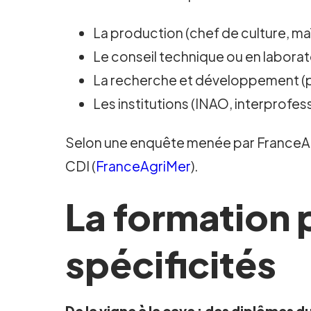
La production (chef de culture, ma
Le conseil technique ou en laborato
La recherche et développement (pr
Les institutions (INAO, interprofe
Selon une enquête menée par FranceAgr
CDI (
FranceAgriMer
).
La formation p
spécificités