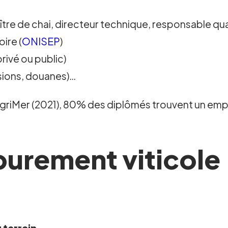
ître de chai, directeur technique, responsable qua
ire (
ONISEP
)
ivé ou public)
ssions, douanes)…
iMer (2021), 80% des diplômés trouvent un emplo
urement viticole :