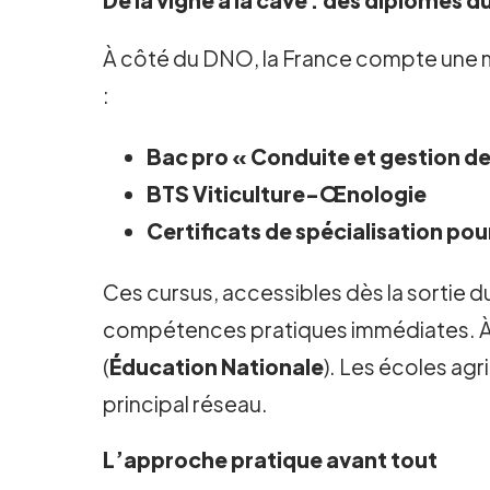
De la vigne à la cave : des diplômes du
À côté du DNO, la France compte une mul
:
Bac pro « Conduite et gestion de 
BTS Viticulture-Œnologie
Certificats de spécialisation pou
Ces cursus, accessibles dès la sortie du 
compétences pratiques immédiates. À ti
(
Éducation Nationale
). Les écoles agr
principal réseau.
L’approche pratique avant tout