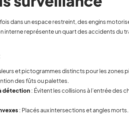
us surveillance
rfois dans un espace restreint, des engins motori
tion interne représente un quart des accidents du t
x
leurs et pictogrammes distincts pour les zones pi
ntion des fûts ou palettes.
à détection
: Évitent les collisions à l’entrée des
onvexes
: Placés aux intersections et angles morts.