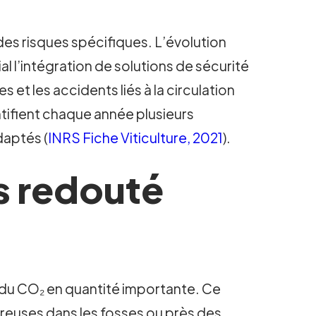
des risques spécifiques. L’évolution
l l’intégration de solutions de sécurité
et les accidents liés à la circulation
entifient chaque année plusieurs
daptés (
INRS Fiche Viticulture, 2021
).
s redouté
nt du CO₂ en quantité importante. Ce
gereuses dans les fosses ou près des