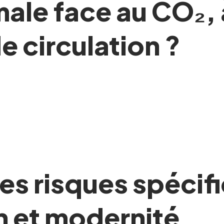
ale face au CO₂, 
e circulation ?
s risques spécifi
on et modernité