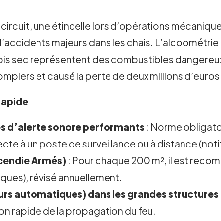
circuit, une étincelle lors d’opérations mécaniqu
’accidents majeurs dans les chais. L’alcoométrie 
 bois sec représentent des combustibles dangereux
ompiers et causé la perte de deux millions d’euros
rapide
s d’alerte sonore performants
: Norme obligato
ecte à un poste de surveillance ou à distance (noti
ncendie Armés)
: Pour chaque 200 m², il est reco
iques), révisé annuellement.
urs automatiques) dans les grandes structures
tion rapide de la propagation du feu.