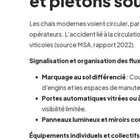
et piétons so
Les chais modernes voient circuler, pa
opérateurs. L’accident lié à la circula
viticoles (source MSA, rapport 2022).
Signalisation et organisation des flu
Marquage au sol différencié
: Cou
d’engins et les espaces de manute
Portes automatiques vitrées ou 
visibilité limitée.
Panneaux lumineux et miroirs c
Équipements individuels et collectifs