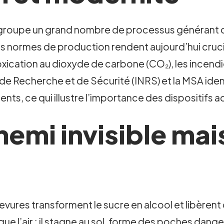
n, regroupe un grand nombre de processus générant 
s normes de production rendent aujourd’hui crucia
cation au dioxyde de carbone (CO₂), les incendies 
al de Recherche et de Sécurité (INRS) et la MSA id
s, ce qui illustre l’importance des dispositifs a
nemi invisible mai
s
 levures transforment le sucre en alcool et libère
 que l’air : il stagne au sol, forme des poches dan