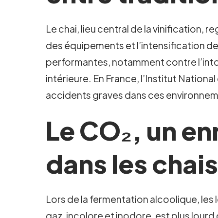
Le chai, lieu central de la vinificatio
des équipements et l’intensification de
performantes, notamment contre l’intoxi
intérieure. En France, l’Institut Nation
accidents graves dans ces environnement
Le CO₂, un en
dans les chai
Lors de la fermentation alcoolique, les
gaz, incolore et inodore, est plus lourd