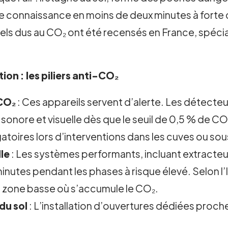
e connaissance en moins de deux minutes à forte 
tels dus au CO₂ ont été recensés en France, spé
ion : les piliers anti-CO₂
 CO₂
: Ces appareils servent d’alerte. Les détecteur
sonore et visuelle dès que le seuil de 0,5 % de CO
gatoires lors d’interventions dans les cuves ou sou
le
: Les systèmes performants, incluant extracteu
0 minutes pendant les phases à risque élevé. Selon
n zone basse où s’accumule le CO₂.
du sol
: L’installation d’ouvertures dédiées proche 