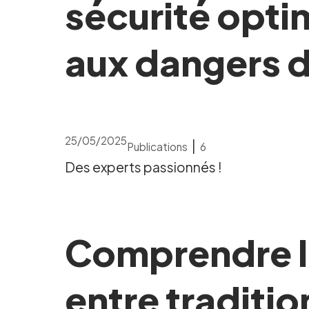
sécurité optim
aux dangers d
25/05/2025
|
Publications
6
Des experts passionnés !
Comprendre le
entre traditi