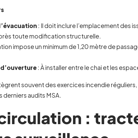
rs
 d’évacuation
: Il doit inclure l’emplacement des i
rès toute modification structurelle.
tion impose un minimum de 1,20 mètre de passage li
 d’ouverture
: À installer entre le chai et les es
rent souvent des exercices incendie réguliers, c
s derniers audits MSA.
circulation : trac