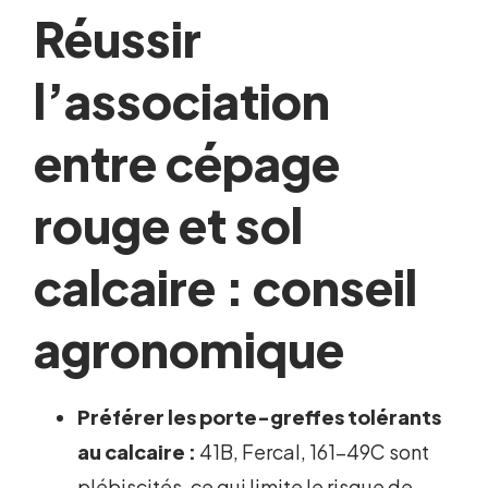
Réussir
l’association
entre cépage
rouge et sol
calcaire : conseil
agronomique
Préférer les porte-greffes tolérants
au calcaire :
41B, Fercal, 161-49C sont
plébiscités, ce qui limite le risque de