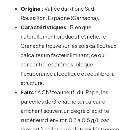
Origine :
Vallée du Rhône Sud,
Roussillon, Espagne (Garnacha).
Caractéristiques :
Bien que
naturellement productif et riche, le
Grenache trouve sur les sols caillouteux
calcaires un facteur limitant, ce qui
concentre les arômes, bloque
l'exubérance alcoolique et équilibre la
structure.
Faits :
À Châteauneuf-du-Pape, les
parcelles de Grenache sur calcaire
affichent souvent un degré d’acidité
supérieur d’environ 0,3 à 0,5 g/L par
rapport à celles sur galets roulés (source