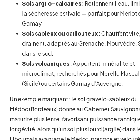
Sols argilo-calcaires
: Retiennent l’eau, lim
la sécheresse estivale — parfait pour Merlot 
Gamay.
Sols sableux ou caillouteux
: Chauffent vite
drainent, adaptés au Grenache, Mourvèdre, 
dans le sud.
Sols volcaniques
: Apportent minéralité et
microclimat, recherchés pour Nerello Masca
(Sicile) ou certains Gamay d’Auvergne.
Un exemple marquant : le sol gravelo-sableux du
Médoc (Bordeaux) donne au Cabernet Sauvignon
maturité plus lente, favorisant puissance tanniqu
longévité, alors qu’un sol plus lourd (argile) dans l
Libournais avantage le Merlot, précoce et velout