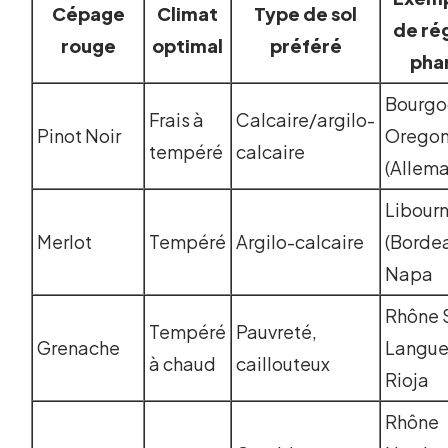
Cépage
Climat
Type de sol
de ré
rouge
optimal
préféré
pha
Bourgo
Frais à
Calcaire/argilo-
Pinot Noir
Oregon
tempéré
calcaire
(Allem
Libourn
Merlot
Tempéré
Argilo-calcaire
(Bordea
Napa
Rhône 
Tempéré
Pauvreté,
Grenache
Langue
à chaud
caillouteux
Rioja
Rhône