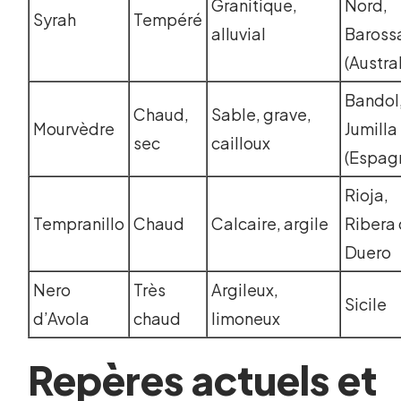
Granitique,
Nord,
Syrah
Tempéré
alluvial
Baross
(Austral
Bandol
Chaud,
Sable, grave,
Mourvèdre
Jumilla
sec
cailloux
(Espag
Rioja,
Tempranillo
Chaud
Calcaire, argile
Ribera 
Duero
Nero
Très
Argileux,
Sicile
d’Avola
chaud
limoneux
Repères actuels et