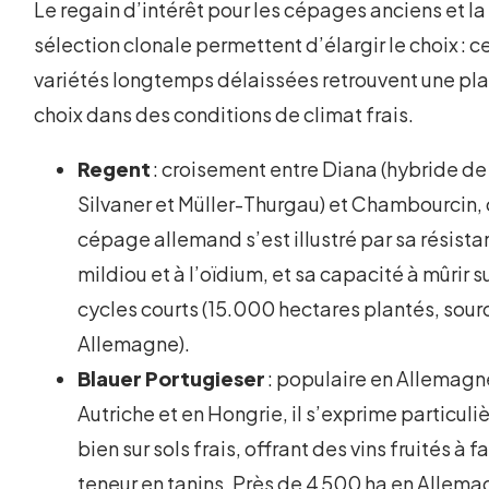
Le regain d’intérêt pour les cépages anciens et la
sélection clonale permettent d’élargir le choix : c
variétés longtemps délaissées retrouvent une pl
choix dans des conditions de climat frais.
Regent
: croisement entre Diana (hybride de
Silvaner et Müller-Thurgau) et Chambourcin,
cépage allemand s’est illustré par sa résist
mildiou et à l’oïdium, et sa capacité à mûrir s
cycles courts (15.000 hectares plantés, sourc
Allemagne).
Blauer Portugieser
: populaire en Allemagn
Autriche et en Hongrie, il s’exprime particul
bien sur sols frais, offrant des vins fruités à f
teneur en tanins. Près de 4 500 ha en Allem