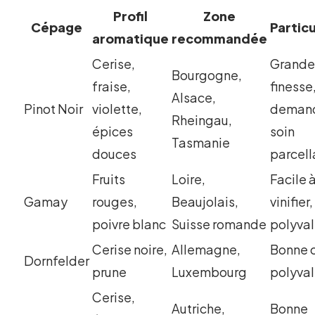
Profil
Zone
Cépage
Particu
aromatique
recommandée
Cerise,
Grand
Bourgogne,
fraise,
finesse
Alsace,
Pinot Noir
violette,
demand
Rheingau,
épices
soin
Tasmanie
douces
parcell
Fruits
Loire,
Facile 
Gamay
rouges,
Beaujolais,
vinifier,
poivre blanc
Suisse romande
polyva
Cerise noire,
Allemagne,
Bonne c
Dornfelder
prune
Luxembourg
polyva
Cerise,
Autriche,
Bonne