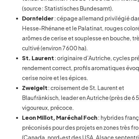
(source : Statistisches Bundesamt).
Dornfelder
: cépage allemand privilégié da
Hesse-Rhénane et le Palatinat, rouges color
arômes de cerise et souplesse en bouche, tr
cultivé (environ 7 600 ha).
St. Laurent
: originaire d’Autriche, cycles p
rendement correct, profils aromatiques évoq
cerise noire et les épices.
Zweigelt
: croisement de St. Laurent et
Blaufränkisch, leader en Autriche (près de 6 
vigoureux, précoce.
Leon Millot, Maréchal Foch
: hybrides fran
préconisés pour des projets en zones très fr
(Canada, nord-est des USA, Alsace septentri