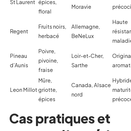
St Laurent
épices,
Moravie
précoc
floral
Haute
Fruits noirs,
Allemagne,
Regent
résista
herbacé
BeNeLux
maladi
Poivre,
Pineau
Loir-et-Cher,
Origina
pivoine,
d’Aunis
Sarthe
aromat
fraise
Mûre,
Hybrid
Canada, Alsace
Leon Millot
griotte,
maturit
nord
épices
précoc
Cas pratiques et