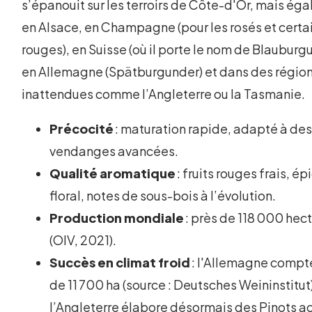
s’épanouit sur les terroirs de Côte-d'Or, mais ég
en Alsace, en Champagne (pour les rosés et certa
rouges), en Suisse (où il porte le nom de Blauburg
en Allemagne (Spätburgunder) et dans des région
inattendues comme l’Angleterre ou la Tasmanie.
Précocité
: maturation rapide, adapté à de
vendanges avancées.
Qualité aromatique
: fruits rouges frais, ép
floral, notes de sous-bois à l’évolution.
Production mondiale
: près de 118 000 hec
(OIV, 2021).
Succès en climat froid
: l'Allemagne compt
de 11 700 ha (source : Deutsches Weininstitut
l’Angleterre élabore désormais des Pinots 