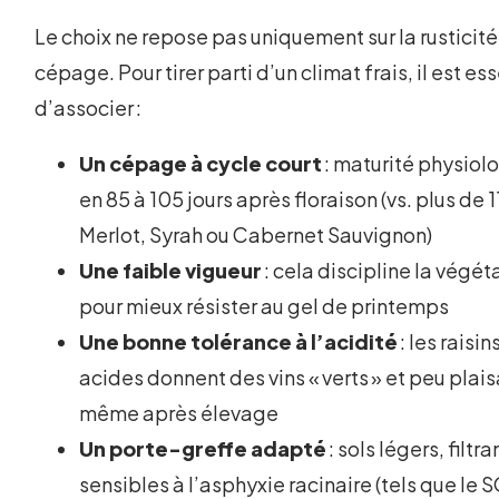
Le choix ne repose pas uniquement sur la rusticité
cépage. Pour tirer parti d’un climat frais, il est es
d’associer :
Un cépage à cycle court
: maturité physiol
en 85 à 105 jours après floraison (vs. plus de 
Merlot, Syrah ou Cabernet Sauvignon)
Une faible vigueur
: cela discipline la végét
pour mieux résister au gel de printemps
Une bonne tolérance à l’acidité
: les raisin
acides donnent des vins « verts » et peu plais
même après élevage
Un porte-greffe adapté
: sols légers, filtr
sensibles à l’asphyxie racinaire (tels que le 