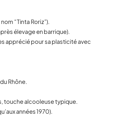
 nom “Tinta Roriz”).
après élevage en barrique).
s apprécié pour sa plasticité avec
e du Rhône.
s, touche alcooleuse typique.
qu’aux années 1970).