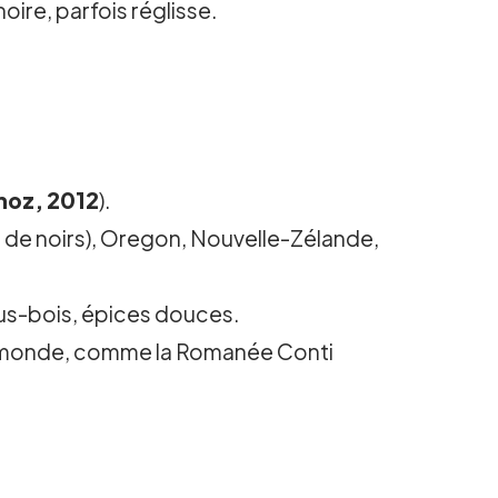
oire, parfois réglisse.
moz, 2012
).
e noirs), Oregon, Nouvelle-Zélande,
sous-bois, épices douces.
s au monde, comme la Romanée Conti