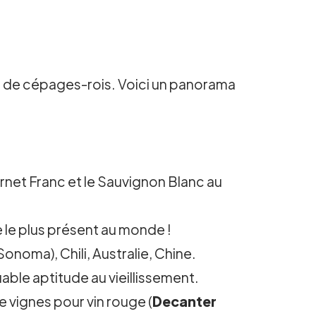
née de cépages-rois. Voici un panorama
net Franc et le Sauvignon Blanc au
 le plus présent au monde !
noma), Chili, Australie, Chine.
able aptitude au vieillissement.
 vignes pour vin rouge (
Decanter