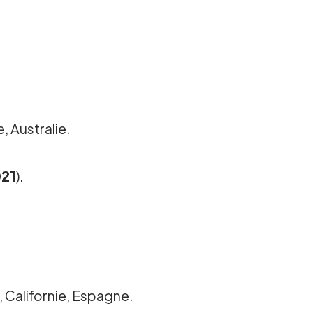
, Australie.
021
).
, Californie, Espagne.