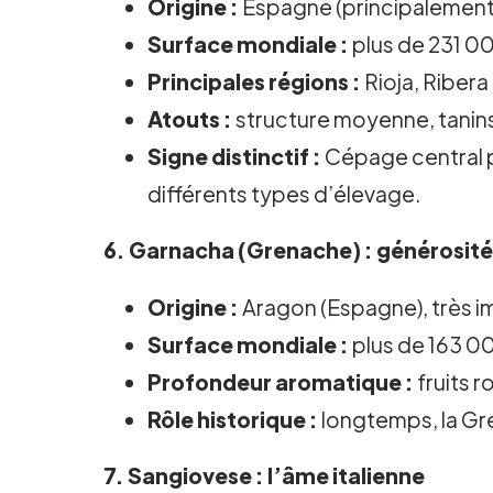
Origine :
Espagne (principalement 
Surface mondiale :
plus de 231 00
Principales régions :
Rioja, Ribera
Atouts :
structure moyenne, tanins 
Signe distinctif :
Cépage central p
différents types d’élevage.
6.
Garnacha (Grenache)
: générosité
Origine :
Aragon (Espagne), très i
Surface mondiale :
plus de 163 00
Profondeur aromatique :
fruits 
Rôle historique :
longtemps, la Gre
7.
Sangiovese
: l’âme italienne