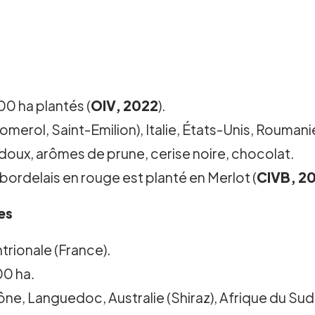
0 ha plantés (
OIV, 2022
).
erol, Saint-Emilion), Italie, États-Unis, Roumanie
s doux, arômes de prune, cerise noire, chocolat.
ordelais en rouge est planté en Merlot (
CIVB, 2
es
trionale (France).
00 ha.
ne, Languedoc, Australie (Shiraz), Afrique du Sud