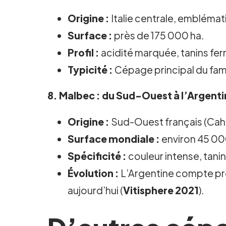
Origine :
Italie centrale, emblémati
Surface :
près de 175 000 ha.
Profil :
acidité marquée, tanins fer
Typicité :
Cépage principal du fam
8.
Malbec
: du Sud-Ouest à l’Argent
Origine :
Sud-Ouest français (Caho
Surface mondiale :
environ 45 000
Spécificité :
couleur intense, tani
Évolution :
L’Argentine compte près
aujourd’hui (
Vitisphere 2021
).