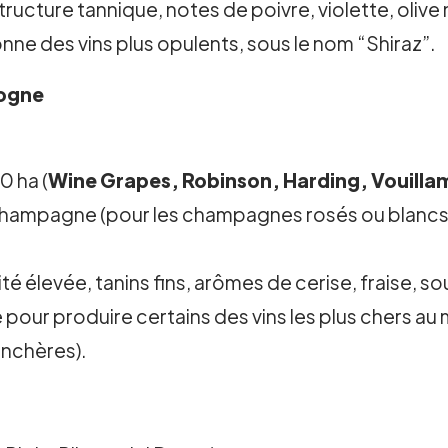
tructure tannique, notes de poivre, violette, olive n
onne des vins plus opulents, sous le nom “Shiraz”.
gogne
0 ha (
Wine Grapes, Robinson, Harding, Vouilla
ampagne (pour les champagnes rosés ou blancs d
té élevée, tanins fins, arômes de cerise, fraise, 
isé pour produire certains des vins les plus cher
enchères).