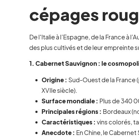
cépages rou
De l'Italie à l’Espagne, de la France à 
des plus cultivés et de leur empreinte su
1.
Cabernet Sauvignon
: le cosmopol
Origine :
Sud-Ouest de la France (
XVIIe siècle).
Surface mondiale :
Plus de 340 00
Principales régions :
Bordeaux (not
Caractéristiques :
vins colorés, t
Anecdote :
En Chine, le Cabernet 