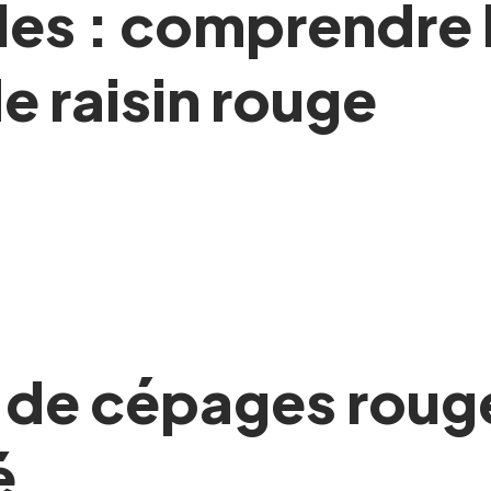
es : comprendre l
e raisin rouge
 de cépages rouge
é