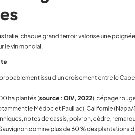
ges
l’Australie, chaque grand terroir valorise une poig
r le vin mondial.
ite
probablement issu d’un croisement entre le Caber
0 ha plantés (
source : OIV, 2022
), cépage rouge
amment le Médoc et Pauillac), Californie (Napa/So
anniques, notes de cassis, poivron, cèdre, remarqu
Sauvignon domine plus de 60 % des plantations de