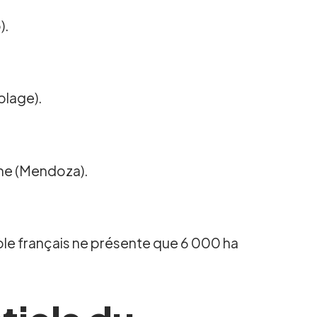
).
blage).
ine (Mendoza).
ble français ne présente que 6 000 ha