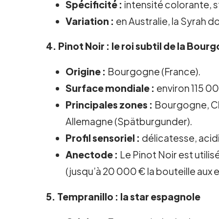
Spécificité :
intensité colorante, s
Variation :
en Australie, la Syrah d
4.
Pinot Noir
: le roi subtil de la Bour
Origine :
Bourgogne (France).
Surface mondiale :
environ 115 00
Principales zones :
Bourgogne, Ch
Allemagne (Spätburgunder).
Profil sensoriel :
délicatesse, acidi
Anectode :
Le Pinot Noir est util
(jusqu’à 20 000 € la bouteille aux 
5.
Tempranillo
: la star espagnole