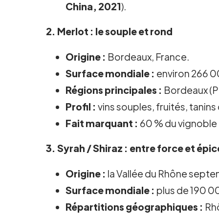
China, 2021
).
2.
Merlot
: le souple et rond
Origine :
Bordeaux, France.
Surface mondiale :
environ 266 00
Régions principales :
Bordeaux (Pom
Profil :
vins souples, fruités, tanin
Fait marquant :
60 % du vignoble b
3.
Syrah / Shiraz
: entre force et épic
Origine :
la Vallée du Rhône septen
Surface mondiale :
plus de 190 0
Répartitions géographiques :
Rhô