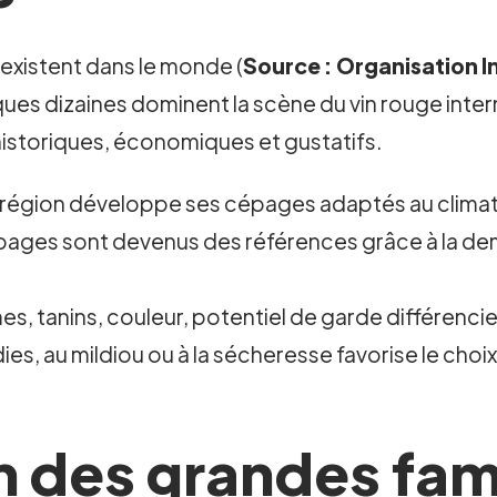
a existent dans le monde (
Source : Organisation In
lques dizaines dominent la scène du vin rouge inter
historiques, économiques et gustatifs.
égion développe ses cépages adaptés au climat,
pages sont devenus des références grâce à la dema
s, tanins, couleur, potentiel de garde différenci
ies, au mildiou ou à la sécheresse favorise le cho
n des grandes fam