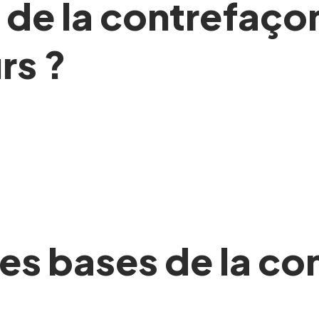
e la contrefaçon
rs ?
s bases de la co