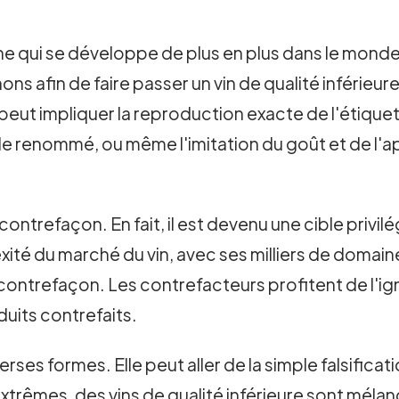
qui se développe de plus en plus dans le monde ent
ns afin de faire passer un vin de qualité inférieur
ut impliquer la reproduction exacte de l'étiquette
 renommé, ou même l'imitation du goût et de l'app
ontrefaçon. En fait, il est devenu une cible privil
exité du marché du vin, avec ses milliers de domain
la contrefaçon. Les contrefacteurs profitent de l'i
uits contrefaits.
ses formes. Elle peut aller de la simple falsifica
xtrêmes, des vins de qualité inférieure sont mélan