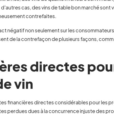
s d'autres cas, des vins de table bon marché son
gneusement contrefaites.
t négatif non seulement sur les consommateurs, qu
sent de la contrefaçon de plusieurs façons, comme
ères directes pour
e vin
tes financières directes considérables pour les p
tes perdues dues à la concurrence injuste des pro