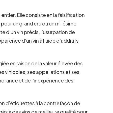
ier. Elle consiste en la falsification
e pour un grand cru ou un millésime
 d'un vin précis, l'usurpation de
arence d'un vin à l'aide d'additifs
égiée en raison de la valeur élevée des
es vinicoles, ses appellations et ses
gnorance et de l'inexpérience des
tion d'étiquettes à la contrefaçon de
gés à des vins de meilleure qualité pour