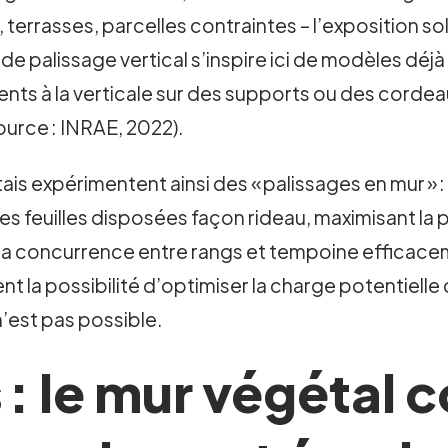
 terrasses, parcelles contraintes – l’exposition so
e palissage vertical s’inspire ici de modèles déjà
ments à la verticale sur des supports ou des cord
source : INRAE, 2022).
s expérimentent ainsi des « palissages en mur » : 
les feuilles disposées façon rideau, maximisant l
t la concurrence entre rangs et tempoine efficacem
ent la possibilité d’optimiser la charge potentiell
’est pas possible.
s : le mur végétal