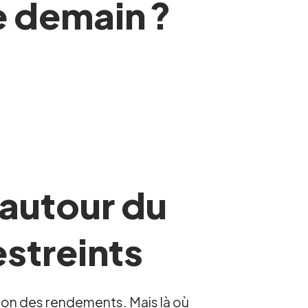
e demain ?
n autour du
estreints
stion des rendements. Mais là où