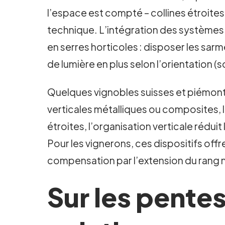
l’espace est compté – collines étroites,
technique. L’intégration des systèmes d
en serres horticoles : disposer les sar
de lumière en plus selon l’orientation (
Quelques vignobles suisses et piémontai
verticales métalliques ou composites, 
étroites, l’organisation verticale rédui
Pour les vignerons, ces dispositifs offr
compensation par l’extension du rang n
Sur les pente