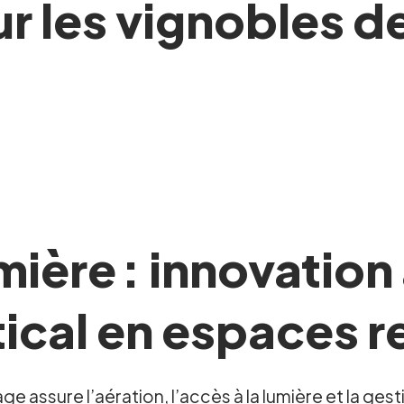
 les vignobles d
umière : innovatio
ical en espaces r
age assure l’aération, l’accès à la lumière et la ge