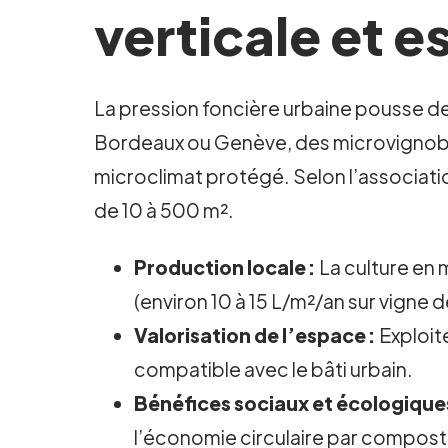
verticale et e
La pression foncière urbaine pousse de p
Bordeaux ou Genève, des microvignobles
microclimat protégé. Selon l’associati
de 10 à 500 m².
Production locale :
La culture en 
(environ 10 à 15 L/m²/an sur vigne
Valorisation de l’espace :
Exploite
compatible avec le bâti urbain.
Bénéfices sociaux et écologiques
l’économie circulaire par composta