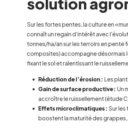
solution agro
Sur les fortes pentes, la culture en « m
connaît un regain d’intérêt avec l’évolu
tonnes/ha/an sur les terroirs en pente f
composites) accompagne désormais les 
fixant le sol et ralentissant le ruisselle
Réduction de l’érosion :
Les planta
Gain de surface productive :
Un m
accroître le ruissellement (étude
Effets microclimatiques :
Sur les
boostent la maturité des grappes