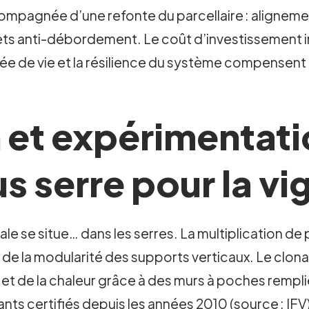
compagnée d’une refonte du parcellaire : aligneme
lets anti-débordement. Le coût d’investissement i
urée de vie et la résilience du système compensent 
 et expérimentatio
us serre pour la vi
cale se situe… dans les serres. La multiplication d
é de la modularité des supports verticaux. Le clo
et de la chaleur grâce à des murs à poches rempli
plants certifiés depuis les années 2010 (source : IF