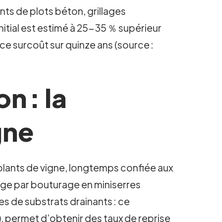
nts de plots béton, grillages
nitial est estimé à 25-35 ％ supérieur
ce surcoût sur quinze ans (source :
n : la
gne
e plants de vigne, longtemps confiée aux
nage par bouturage en miniserres
es de substrats drainants : ce
V), permet d’obtenir des taux de reprise