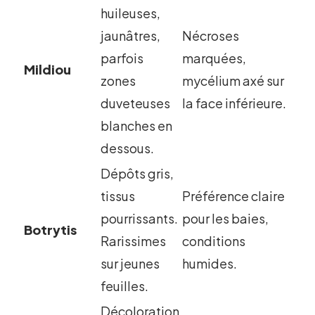
huileuses,
jaunâtres,
Nécroses
parfois
marquées,
Mildiou
zones
mycélium axé sur
duveteuses
la face inférieure.
blanches en
dessous.
Dépôts gris,
tissus
Préférence claire
pourrissants.
pour les baies,
Botrytis
Rarissimes
conditions
sur jeunes
humides.
feuilles.
Décoloration