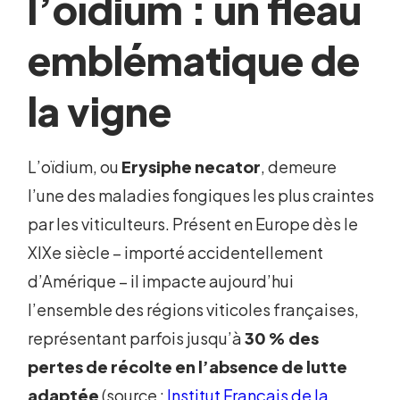
l’oïdium : un fléau
emblématique de
la vigne
L’oïdium, ou
Erysiphe necator
, demeure
l’une des maladies fongiques les plus craintes
par les viticulteurs. Présent en Europe dès le
XIXe siècle – importé accidentellement
d’Amérique – il impacte aujourd’hui
l’ensemble des régions viticoles françaises,
représentant parfois jusqu’à
30 % des
pertes de récolte en l’absence de lutte
adaptée
(source :
Institut Français de la