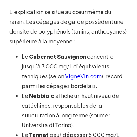
L’explication se situe au cœur même du
raisin. Les cépages de garde possèdent une
densité de polyphénols (tanins, anthocyanes)
supérieure à la moyenne :
Le
Cabernet Sauvignon
concentre
jusqu’à 3 000 mg/L d’équivalents
tanniques (selon
VigneVin.com
), record
parmi les cépages bordelais.
Le
Nebbiolo
affiche un haut niveau de
catéchines, responsables de la
structuration à long terme (source :
Università di Torino).
Le
Tannat
peut dépasser 5 000 mg/L