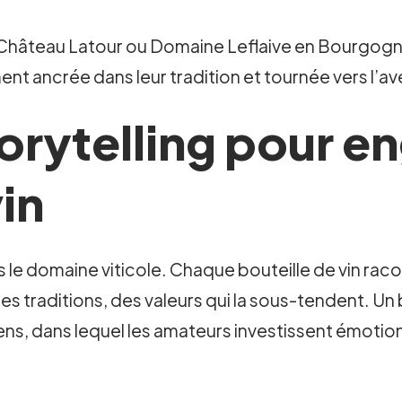
hâteau Latour ou Domaine Leflaive en Bourgogne,
ent ancrée dans leur tradition et tournée vers l’ave
torytelling pour e
in
ns le domaine viticole. Chaque bouteille de vin rac
 des traditions, des valeurs qui la sous-tendent. U
sens, dans lequel les amateurs investissent émoti