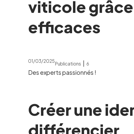
viticole grâc
efficaces
01/03/2025
|
Publications
6
Des experts passionnés !
Créer une ide
différencier