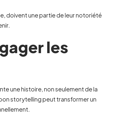
 doivent une partie de leur notoriété
nir.
ngager les
onte une histoire, non seulement de la
n bon storytelling peut transformer un
onnellement.