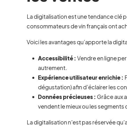
La digitalisation est une tendance clé 
consommateurs de vin français ont ach
Voici les avantages qu’apporte la digital
Accessibilité :
Vendre en ligne perm
autrement.
Expérience utilisateur enrichie :
P
dégustation) afin d’éclairer les c
Données précieuses :
Grâce aux a
vendent le mieux ou les segments de
La digitalisation n'est pas réservée qu’