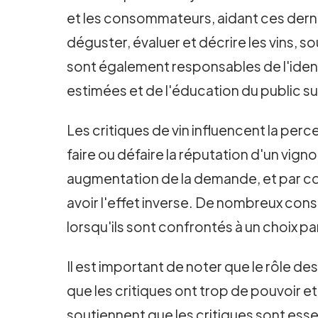
et les consommateurs, aidant ces dernie
déguster, évaluer et décrire les vins, so
sont également responsables de l'ident
estimées et de l'éducation du public su
Les critiques de vin influencent la perc
faire ou défaire la réputation d'un vig
augmentation de la demande, et par co
avoir l'effet inverse. De nombreux con
lorsqu'ils sont confrontés à un choix p
Il est important de noter que le rôle de
que les critiques ont trop de pouvoir e
soutiennent que les critiques sont ess