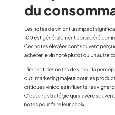
du consomma
Les notes de vin ont un impact signific
100 est généralement considéré comme u
Ces notes élevées sont souvent perçue
acheter le vin noté plutôt qu'un autre do
L'impact des notes de vin sur la perc
outil marketing majeur pour les product
critiques vinicoles influents, les vigne
C'est une stratégie qui s'avère souven
notes pour faire leur choix.