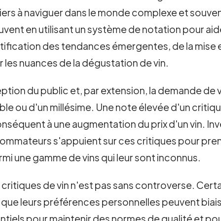
rs à naviguer dans le monde complexe et souvent i
uvent en utilisant un système de notation pour aide
ification des tendances émergentes, de la mise en
r les nuances de la dégustation de vin.
eption du public et, par extension, la demande de v
noble ou d'un millésime. Une note élevée d'un criti
nséquent à une augmentation du prix d'un vin. In
sommateurs s'appuient sur ces critiques pour pre
armi une gamme de vins qui leur sont inconnus.
s critiques de vin n'est pas sans controverse. Certa
t que leurs préférences personnelles peuvent biais
entiels pour maintenir des normes de qualité et po