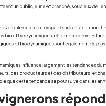
 attirent un public jeune et branché, soucieux de l
e a également eu un impact sur la distribution. L
ns bio et biodynamiques, et de nombreux restauran
logiques et biodynamiques sont également de plus e
namiques influence largement les tendances du mar
rs, des producteurs et des distributeurs, et chang
le que cette tendance se poursuive dans les anné
ignerons réponde