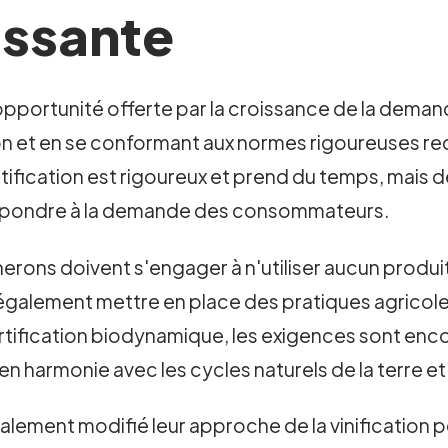
ssante
l'opportunité offerte par la croissance de la deman
et en se conformant aux normes rigoureuses requi
ification est rigoureux et prend du temps, mais 
 répondre à la demande des consommateurs.
ignerons doivent s'engager à n'utiliser aucun produ
 également mettre en place des pratiques agricole
certification biodynamique, les exigences sont enc
en harmonie avec les cycles naturels de la terre et 
alement modifié leur approche de la vinification