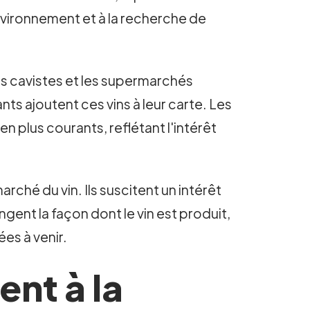
'environnement et à la recherche de
es cavistes et les supermarchés
ts ajoutent ces vins à leur carte. Les
n plus courants, reflétant l'intérêt
ché du vin. Ils suscitent un intérêt
ent la façon dont le vin est produit,
es à venir.
nt à la