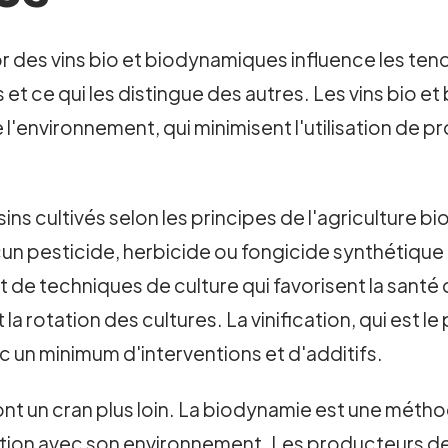
es vins bio et biodynamiques influence les tenda
s et ce qui les distingue des autres. Les vins bio 
environnement, qui minimisent l'utilisation de pro
isins cultivés selon les principes de l'agriculture bi
n pesticide, herbicide ou fongicide synthétique da
 et de techniques de culture qui favorisent la santé
 rotation des cultures. La vinification, qui est l
ec un minimum d'interventions et d'additifs.
nt un cran plus loin. La biodynamie est une métho
ction avec son environnement. Les producteurs d