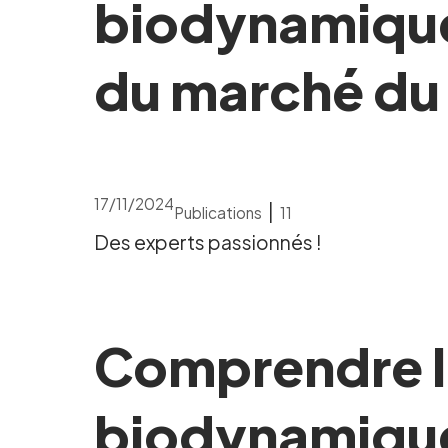
biodynamiques
du marché du 
17/11/2024
|
Publications
11
Des experts passionnés !
Comprendre le
biodynamiqu