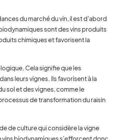
nces du marché du vin, il est d'abord
et biodynamiques sont des vins produits
duits chimiques et favorisent la
ologique. Cela signifie que les
ns leurs vignes. Ils favorisent à la
 du sol et des vignes, comme le
e processus de transformation du raisin
de de culture qui considère la vigne
e vins biodynamiques s'efforcent donc