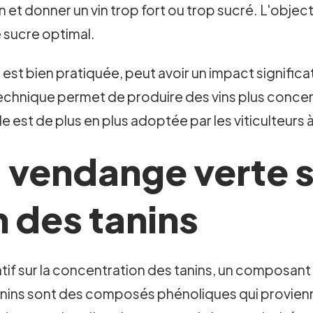
 et donner un vin trop fort ou trop sucré. L'objecti
e sucre optimal.
 est bien pratiquée, peut avoir un impact significati
e technique permet de produire des vins plus conce
e est de plus en plus adoptée par les viticulteurs 
 vendange verte s
 des tanins
if sur la concentration des tanins, un composant es
 tanins sont des composés phénoliques qui provien