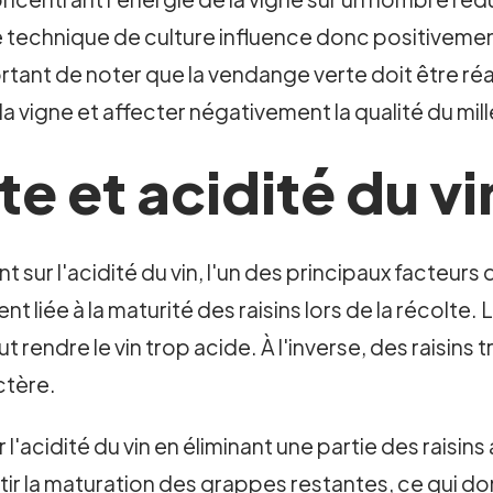
e technique de culture influence donc positivement 
ortant de noter que la vendange verte doit être réa
 vigne et affecter négativement la qualité du mill
 et acidité du vin 
sur l'acidité du vin, l'un des principaux facteurs 
t liée à la maturité des raisins lors de la récolte. Lo
t rendre le vin trop acide. À l'inverse, des raisins 
ctère.
'acidité du vin en éliminant une partie des raisin
ir la maturation des grappes restantes, ce qui do