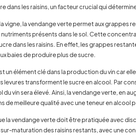
re dans les raisins, un facteur crucial qui détermine 
la vigne, la vendange verte permet aux grappes re
nutriments présents dans le sol. Cette concentra
re dans les raisins. En effet, les grappes restan
ux baies de produire plus de sucre.
t un élément clé dans la production du vin car ell
 les levures transforment le sucre en alcool. Par co
cool du vin sera élevé. Ainsi, la vendange verte, en
ins de meilleure qualité avec une teneur en alcool p
que la vendange verte doit être pratiquée avec di
ur-maturation des raisins restants, avec une con