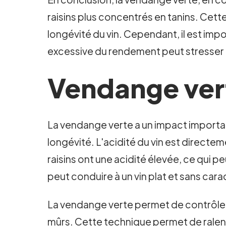
raisins plus concentrés en tanins. Cett
longévité du vin. Cependant, il est imp
excessive du rendement peut stresser la
Vendange verte
La vendange verte a un impact important 
longévité. L'acidité du vin est directemen
raisins ont une acidité élevée, ce qui peu
peut conduire à un vin plat et sans cara
La vendange verte permet de contrôler l
mûrs. Cette technique permet de ralent