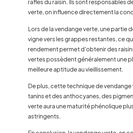
rafles du raisin. Ils sont responsables 
verte, on influence directement la conc
Lors de la vendange verte, une partie de
vigne vers les grappes restantes, ce qui
rendement permet d'obtenir des raisins 
vertes possèdent généralement une plus
meilleure aptitude au vieillissement.
De plus, cette technique de vendange ve
tanins et des anthocyanes, des pigments
verte aura une maturité phénolique plus
astringents.
En conclusion, la vendange verte, en c