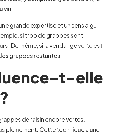
u vin.
 une grande expertise et un sens aigu
exemple, si trop de grappes sont
geurs. De même, si la vendange verte est
é des grappes restantes.
luence-t-elle
 ?
grappes de raisin encore vertes,
us pleinement. Cette technique a une