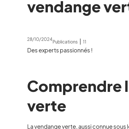
vendange verte
28/10/2024
|
Publications
11
Des experts passionnés !
Comprendre l
verte
La vendange verte, aussi connue sous l