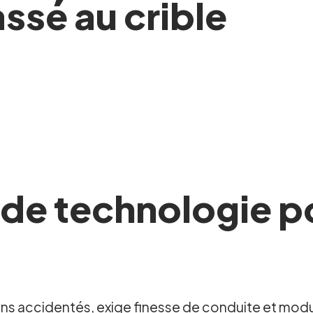
ssé au crible
de technologie po
rrains accidentés, exige finesse de conduite et mod