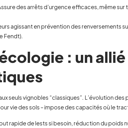
Assure des arrêts d’urgence efficaces, même sur te
eurs agissant en prévention des renversements su
e Fendt).
cologie : un allié
tiques
 aux seuls vignobles “classiques”. L’évolution de
our vie des sols – impose des capacités où le trac
jout rapide de lests si besoin, réduction du poids 