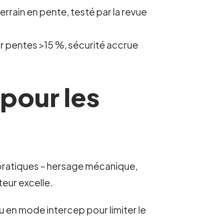
rrain en pente, testé par la revue
r pentes >15 %, sécurité accrue
 pour les
s pratiques – hersage mécanique,
teur excelle.
nu en mode intercep pour limiter le