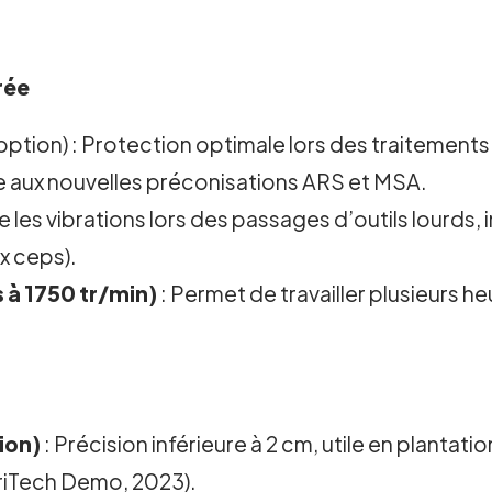
rée
option) : Protection optimale lors des traitements 
 aux nouvelles préconisations ARS et MSA.
te les vibrations lors des passages d’outils lourds
ux ceps).
 à 1750 tr/min)
: Permet de travailler plusieurs he
ion)
: Précision inférieure à 2 cm, utile en planta
griTech Demo, 2023).