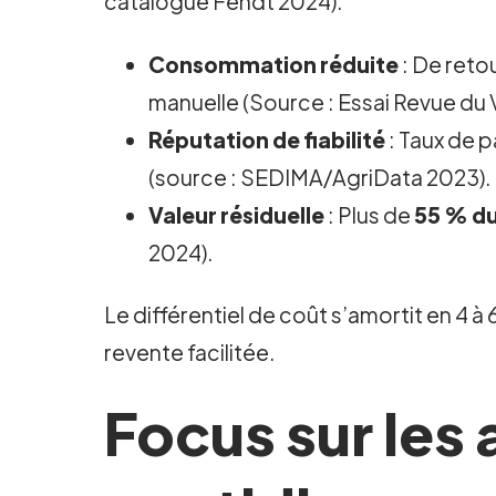
catalogue Fendt 2024).
Consommation réduite
: De reto
manuelle (Source : Essai Revue du 
Réputation de fiabilité
: Taux de p
(source : SEDIMA/AgriData 2023).
Valeur résiduelle
: Plus de
55 % du
2024).
Le différentiel de coût s’amortit en 4 à
revente facilitée.
Focus sur les