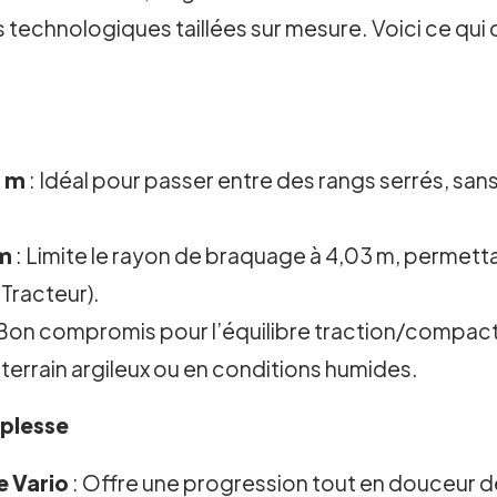
s technologiques taillées sur mesure. Voici ce qui
7 m
: Idéal pour passer entre des rangs serrés, san
m
: Limite le rayon de braquage à 4,03 m, permett
Tracteur).
 Bon compromis pour l’équilibre traction/compact
r terrain argileux ou en conditions humides.
uplesse
e Vario
: Offre une progression tout en douceur d