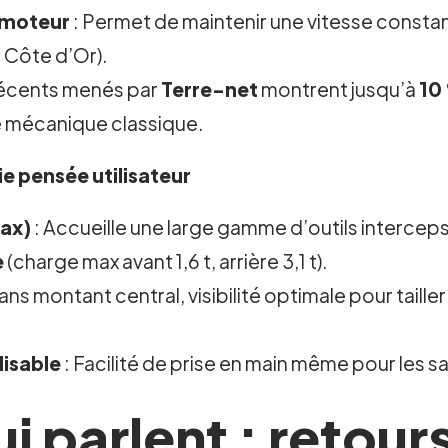
 moteur
: Permet de maintenir une vitesse const
Côte d’Or).
 récents menés par
Terre-net
montrent jusqu’à
10 
te mécanique classique.
 pensée utilisateur
max)
: Accueille une large gamme d’outils interceps,
e
(charge max avant 1,6 t, arrière 3,1 t).
ans montant central, visibilité optimale pour tailler 
lisable
: Facilité de prise en main même pour les s
ui parlent : retour