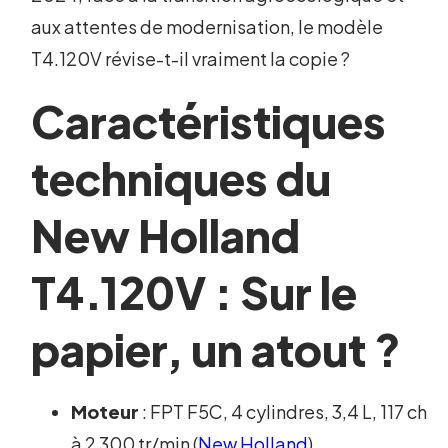
aux attentes de modernisation, le modèle
T4.120V révise-t-il vraiment la copie ?
Caractéristiques
techniques du
New Holland
T4.120V : Sur le
papier, un atout ?
Moteur
: FPT F5C, 4 cylindres, 3,4 L, 117 ch
à 2 300 tr/min (
New Holland
).