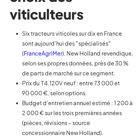
viticulteurs
Six tracteurs viticoles sur dix en France
sont aujourd’hui des "spécialisés"
(
FranceAgriMer
). New Holland revendique,
selon ses propres données, près de 30 %
de parts de marché sur ce segment.
Prix du T4.120V neuf : entre 73 000 et
90 000 €, selon options.
Budget d’entretien annuel estimé : 1 200 à
2 000 € sur les trois premières années
(pièces, révisions – source
concessionnaire New Holland).