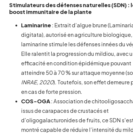
Stimulateurs des défenses naturelles (SDN) : 
boost immunitaire de la plante
Laminarine
: Extrait d’algue brune (Laminari
digitata), autorisé en agriculture biologique,
laminarine stimule les défenses innées du vé
Elle ralentit la progression du mildiou, avec 
efficacité en condition épidémique pouvant
atteindre 50 à 70 % sur attaque moyenne (so
INRAE, 2020
). Toutefois, son effet demeure 
en cas de forte pression.
COS-OGA
: Association de chitooligosacc
issus de carapaces de crustacés et
d’oligogalacturonides de fruits, ce SDN s'es
montré capable de réduire l’intensité du mil