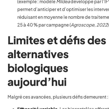
(exemple : modèle
Mildea
développé par l’IF
permet d’anticiper et d’optimiser les interve
réduisant en moyenne le nombre de traiteme
25 à 40 % par campagne (
Agroscope, 2022
)
Limites et défis des
alternatives
biologiques
aujourd’hui
Malgré ces avancées, plusieurs défis demeurent :
Efficacité variable
. Les biocontrôles offren