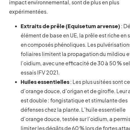
impact environnemental, sont de plus en plus
expérimentées.
Extraits de prêle (Equisetum arvense)
: D
élément de base en UE, la prêle est riche en s
en composés phénoliques. Les pulvérisation
foliaires limitent la propagation du mildiou e
l’oïdium, avec une efficacité de 30 à 50 % se
essais IFV 2021.
Huiles essentielles
: Les plus usitées sont ce
d’orange douce, d’origan et de girofle. Leur 
est double : fongistatique et stimulante des
défenses chez la plante. L’huile essentielle
d’orange douce, testée sur l’oïdium, a permi
limiter les dégâts de 60 % lors de fortes att