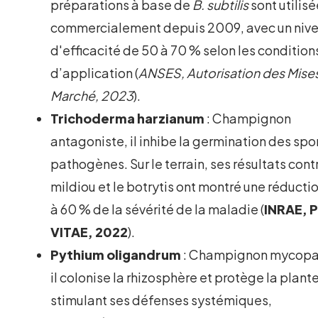
préparations à base de
B. subtilis
sont utilis
commercialement depuis 2009, avec un niv
d'efficacité de 50 à 70 % selon les condition
d’application (
ANSES, Autorisation des Mises 
Marché, 2023
).
Trichoderma harzianum
: Champignon
antagoniste, il inhibe la germination des spo
pathogènes. Sur le terrain, ses résultats cont
mildiou et le botrytis ont montré une réducti
à 60 % de la sévérité de la maladie (
INRAE, P
VITAE, 2022
).
Pythium oligandrum
: Champignon mycopar
il colonise la rhizosphère et protège la plant
stimulant ses défenses systémiques,