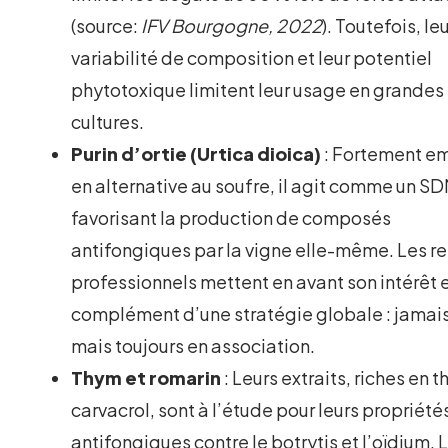
(source:
IFV Bourgogne, 2022
). Toutefois, le
variabilité de composition et leur potentiel
phytotoxique limitent leur usage en grandes
cultures.
Purin d’ortie (Urtica dioica)
: Fortement e
en alternative au soufre, il agit comme un SD
favorisant la production de composés
antifongiques par la vigne elle-même. Les re
professionnels mettent en avant son intérêt 
complément d’une stratégie globale : jamais
mais toujours en association.
Thym et romarin
: Leurs extraits, riches en 
carvacrol, sont à l’étude pour leurs propriété
antifongiques contre le botrytis et l’oïdium. 