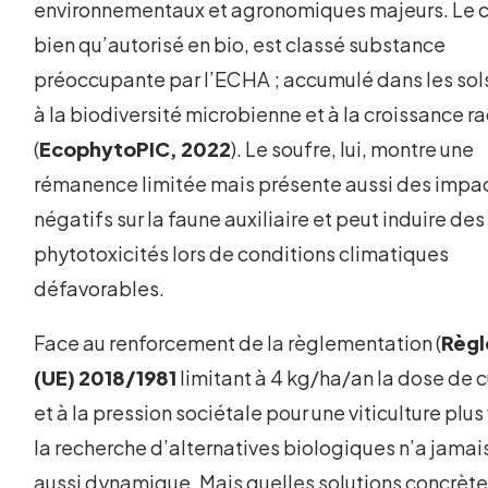
environnementaux et agronomiques majeurs. Le c
bien qu’autorisé en bio, est classé substance
préoccupante par l’ECHA ; accumulé dans les sols,
à la biodiversité microbienne et à la croissance ra
(
EcophytoPIC, 2022
). Le soufre, lui, montre une
rémanence limitée mais présente aussi des impa
négatifs sur la faune auxiliaire et peut induire des
phytotoxicités lors de conditions climatiques
défavorables.
Face au renforcement de la règlementation (
Règ
(UE) 2018/1981
limitant à 4 kg/ha/an la dose de c
et à la pression sociétale pour une viticulture plus
la recherche d’alternatives biologiques n’a jamai
aussi dynamique. Mais quelles solutions concrèt