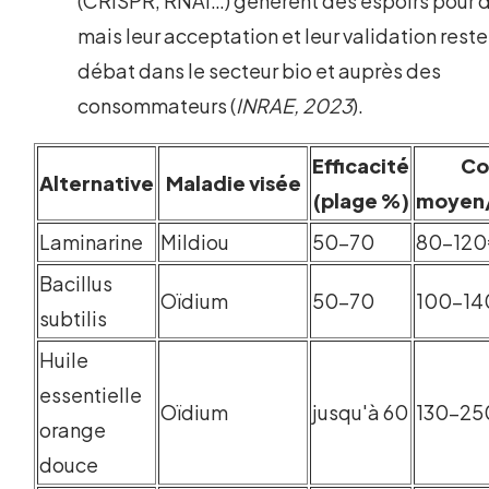
(CRISPR, RNAi…) génèrent des espoirs pour 
mais leur acceptation et leur validation reste
débat dans le secteur bio et auprès des
consommateurs (
INRAE, 2023
).
Efficacité
Co
Alternative
Maladie visée
(plage %)
moyen
Laminarine
Mildiou
50-70
80-12
Bacillus
Oïdium
50-70
100-1
subtilis
Huile
essentielle
Oïdium
jusqu'à 60
130-2
orange
douce