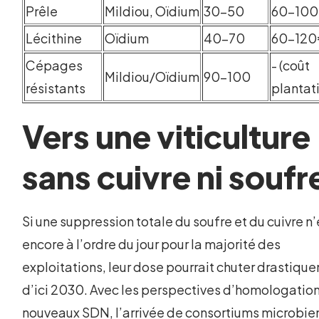
Prêle
Mildiou, Oïdium
30-50
60-10
Lécithine
Oïdium
40-70
60-12
Cépages
- (coût
Mildiou/Oïdium
90-100
résistants
plantat
Vers une viticulture
sans cuivre ni soufr
Si une suppression totale du soufre et du cuivre n
encore à l’ordre du jour pour la majorité des
exploitations, leur dose pourrait chuter drastiqu
d’ici 2030. Avec les perspectives d’homologatio
nouveaux SDN, l’arrivée de consortiums microbie