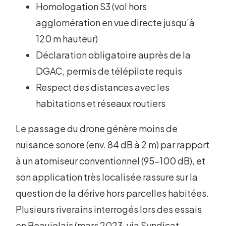
Homologation S3 (vol hors
agglomération en vue directe jusqu’à
120 m hauteur)
Déclaration obligatoire auprès de la
DGAC, permis de télépilote requis
Respect des distances avec les
habitations et réseaux routiers
Le passage du drone génère moins de
nuisance sonore (env. 84 dB à 2 m) par rapport
à un atomiseur conventionnel (95-100 dB), et
son application très localisée rassure sur la
question de la dérive hors parcelles habitées.
Plusieurs riverains interrogés lors des essais
en Beaujolais (mars 2023, via Syndicat