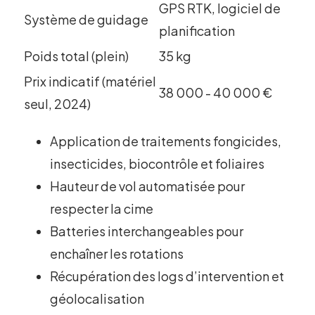
GPS RTK, logiciel de
Système de guidage
planification
Poids total (plein)
35 kg
Prix indicatif (matériel
38 000 - 40 000 €
seul, 2024)
Application de traitements fongicides,
insecticides, biocontrôle et foliaires
Hauteur de vol automatisée pour
respecter la cime
Batteries interchangeables pour
enchaîner les rotations
Récupération des logs d’intervention et
géolocalisation