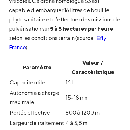
viticoles. Ce drone homologué S3 est
capable d’embarquer 16 litres de bouillie
phytosanitaire et d’effectuer des missions de
pulvérisation sur
5 à 8 hectares par heure
selon les conditions terrain (source :
Efly
France
).
Valeur /
Paramètre
Caractéristique
Capacité utile
16 L
Autonomie à charge
15-18 mn
maximale
Portée effective
800 à 1200 m
Largeur de traitement
4 à 5,5 m