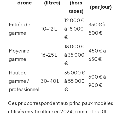
drone
(litres)
(hors
(par jour)
taxes)
12 000 €
Entrée de
350 € à
10-12 L
à 18 000
gamme
500 €
€
18 000 €
Moyenne
450 € à
16-25 L
à 35 000
gamme
650 €
€
Haut de
35 000 €
600 € à
gamme /
30-40 L
à 55 000
900 €
professionnel
€
Ces prix correspondent aux principaux modèles
utilisés en viticulture en 2024, comme les DJI