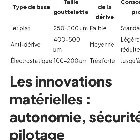
Taille
Conso
Type de buse
de la
gouttelette
pr
dérive
Jet plat
250-300 µm
Faible
Standa
400-500
Légèr
Anti-dérive
Moyenne
µm
réduit
Électrostatique
100-200 µm
Très forte
Jusqu’
Les innovations
matérielles :
autonomie, sécurit
pilotage