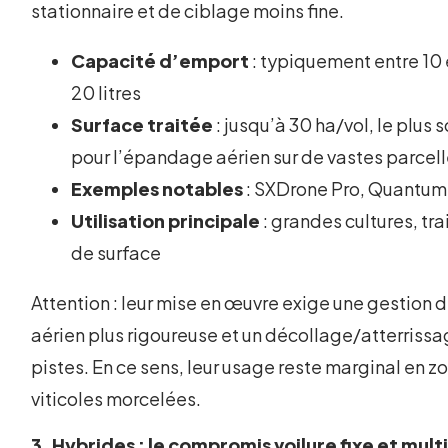
stationnaire et de ciblage moins fine.
Capacité d’emport
: typiquement entre 10 
20 litres
Surface traitée
: jusqu’à 30 ha/vol, le plus 
pour l’épandage aérien sur de vastes parcel
Exemples notables
: SXDrone Pro, Quantum
Utilisation principale
: grandes cultures, tr
de surface
Attention : leur mise en œuvre exige une gestion
aérien plus rigoureuse et un décollage/atterrissa
pistes. En ce sens, leur usage reste marginal en z
viticoles morcelées.
3. Hybrides : le compromis voilure fixe et mult