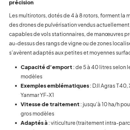
précision
Les multirotors, dotés de 4 à 8 rotors, forment la 
des drones de pulvérisation vendus actuellement. 
capables de vols stationnaires, de manœuvres p
au-dessus des rangs de vigne ou de zones localis
s’avèrent adaptés aux petites et moyennes surfa
Capacité d’emport
: de 5 à 40 litres selon l
modèles
Exemples emblématiques
: DJI Agras T40,
Yanmar YF-X1
Vitesse de traitement
: jusqu’à 10 ha/h pou
gros modèles
Adaptés à
: viticulture (traitement intra-parc