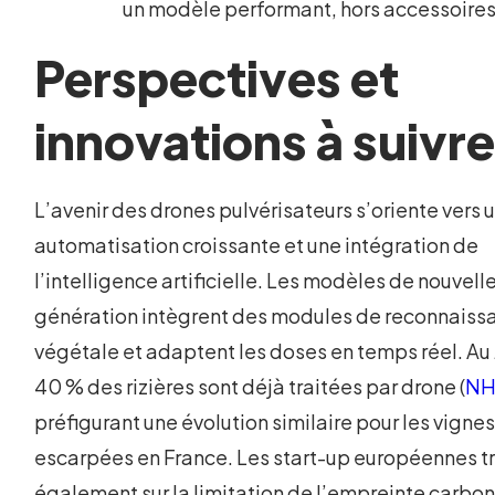
un modèle performant, hors accessoires
Perspectives et
innovations à suivr
L’avenir des drones pulvérisateurs s’oriente vers 
automatisation croissante et une intégration de
l’intelligence artificielle. Les modèles de nouvell
génération intègrent des modules de reconnaiss
végétale et adaptent les doses en temps réel. Au
40 % des rizières sont déjà traitées par drone (
N
préfigurant une évolution similaire pour les vigne
escarpées en France. Les start-up européennes tr
également sur la limitation de l’empreinte carbon