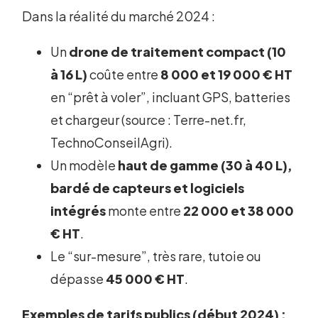
Dans la réalité du marché 2024 :
Un
drone de traitement compact (10
à 16 L)
coûte entre
8 000 et 19 000 € HT
en “prêt à voler”, incluant GPS, batteries
et chargeur (source : Terre-net.fr,
TechnoConseilAgri).
Un modèle
haut de gamme (30 à 40 L),
bardé de capteurs et logiciels
intégrés
monte entre
22 000 et 38 000
€ HT
.
Le “sur-mesure”, très rare, tutoie ou
dépasse
45 000 € HT
.
Exemples de tarifs publics (début 2024) :