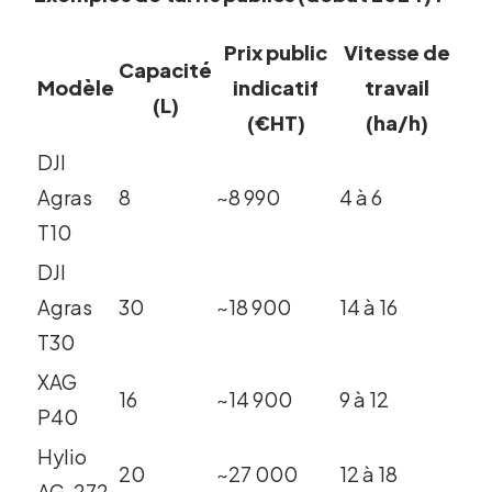
Prix public
Vitesse de
Capacité
Modèle
indicatif
travail
(L)
(€HT)
(ha/h)
DJI
Agras
8
~8 990
4 à 6
T10
DJI
Agras
30
~18 900
14 à 16
T30
XAG
16
~14 900
9 à 12
P40
Hylio
20
~27 000
12 à 18
AG-272