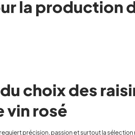
ur la production d
du choix des raisi
 vin rosé
 requiert précision, passion et surtout la sélection