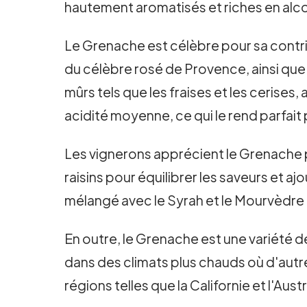
hautement aromatisés et riches en alco
Le Grenache est célèbre pour sa contrib
du célèbre rosé de Provence, ainsi qu
mûrs tels que les fraises et les cerises
acidité moyenne, ce qui le rend parfait
Les vignerons apprécient le Grenache po
raisins pour équilibrer les saveurs et 
mélangé avec le Syrah et le Mourvèdre 
En outre, le Grenache est une variété de 
dans des climats plus chauds où d'autres
régions telles que la Californie et l'Aus