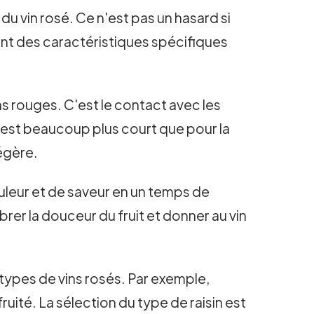
du vin rosé. Ce n'est pas un hasard si
 ont des caractéristiques spécifiques
ns rouges. C'est le contact avec les
t est beaucoup plus court que pour la
légère.
ouleur et de saveur en un temps de
brer la douceur du fruit et donner au vin
 types de vins rosés. Par exemple,
fruité. La sélection du type de raisin est