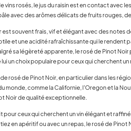
 de vins rosés, le jus du raisin est en contact avec
pâle avec des arômes délicats de fruits rouges, de
est souvent frais, vif et élégant avec des notes de 
ile et une acidité rafraîchissante qui le rendent 
gré sa légèreté apparente, le rosé de Pinot Noir 
 lui un choix populaire pour ceux qui cherchent un
r de rosé de Pinot Noir, en particulier dans les 
 du monde, comme la Californie, l'Oregon et la 
t Noir de qualité exceptionnelle.
ait pour ceux qui cherchent un vin élégant et raffi
tiez en apéritif ou avec un repas, le rosé de Pino