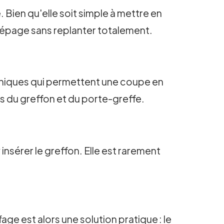
 Bien qu'elle soit simple à mettre en
 cépage sans replanter totalement.
caniques qui permettent une coupe en
us du greffon et du porte-greffe.
nsérer le greffon. Elle est rarement
age est alors une solution pratique : le