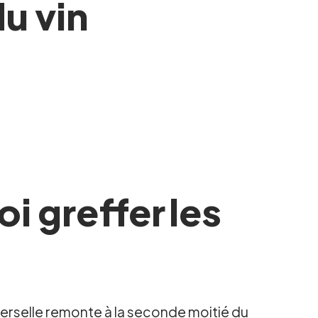
du vin
i greffer les
verselle remonte à la seconde moitié du