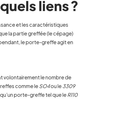
quels liens ?
ssance et les caractéristiques
que la partie greffée (le cépage)
pendant, le porte-greffe agit en
nt volontairement le nombre de
-greffes comme le
SO4
ou le
3309
 qu’un porte-greffe tel que le
R110