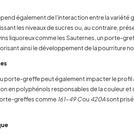
pend également de l'interaction entre la variété 
issant les niveaux de sucres ou, au contraire, prés
vins liquoreux comme les Sauternes, un porte-greff
orisant ainsi le développement de la pourriture no
ues
 du porte-greffe peut également impacter le profil
on en polyphénols responsables de la couleur et de
 porte-greffes comme
161-49 C
ou
420A
sont prisé
que