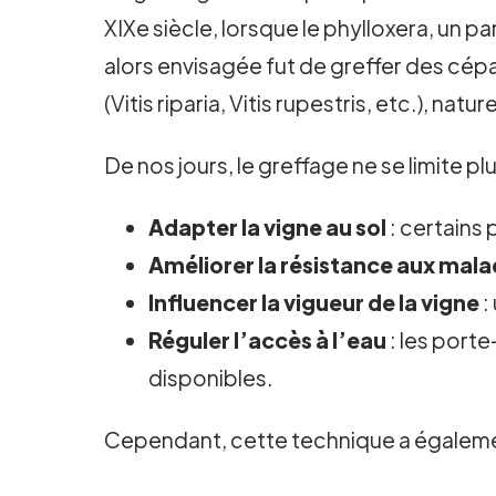
XIXe siècle, lorsque le phylloxera, un 
alors envisagée fut de greffer des cépa
(Vitis riparia, Vitis rupestris, etc.), nat
De nos jours, le greffage ne se limite pl
Adapter la vigne au sol
: certains 
Améliorer la résistance aux mala
Influencer la vigueur de la vigne
:
Réguler l’accès à l’eau
: les porte
disponibles.
Cependant, cette technique a égalemen