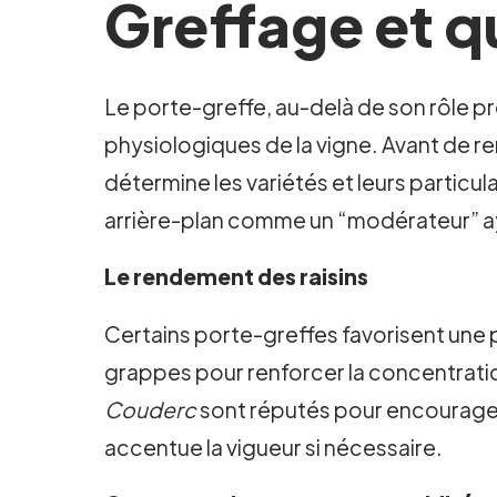
Greffage et qua
Le porte-greffe, au-delà de son rôle pr
physiologiques de la vigne. Avant de ren
détermine les variétés et leurs particu
arrière-plan comme un “modérateur” ay
Le rendement des raisins
Certains porte-greffes favorisent une 
grappes pour renforcer la concentrati
Couderc
sont réputés pour encourager u
accentue la vigueur si nécessaire.