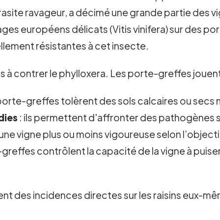
parasite ravageur, a décimé une grande partie des 
ges européens délicats (Vitis vinifera) sur des po
urellement résistantes à cet insecte.
us à contrer le phylloxera. Les porte-greffes jouent
porte-greffes tolèrent des sols calcaires ou secs 
dies
: ils permettent d'affronter des pathogènes s
 une vigne plus ou moins vigoureuse selon l’objectif 
-greffes contrôlent la capacité de la vigne à puis
t des incidences directes sur les raisins eux-mê