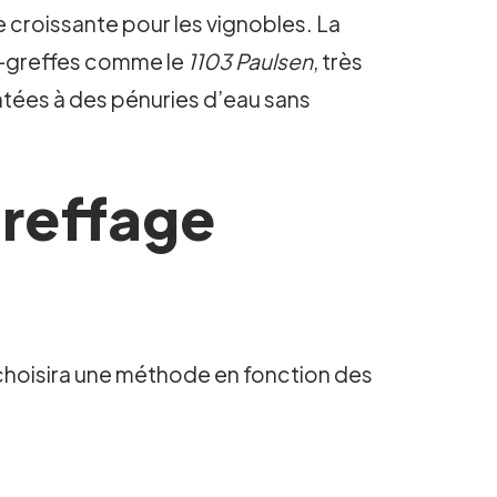
 croissante pour les vignobles. La
te-greffes comme le
1103 Paulsen
, très
ntées à des pénuries d’eau sans
greffage
 choisira une méthode en fonction des
.