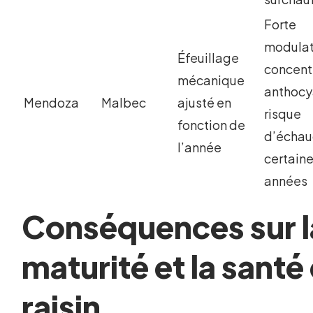
Forte
modulat
Éfeuillage
concent
mécanique
anthocy
Mendoza
Malbec
ajusté en
risque
fonction de
d’écha
l’année
certain
années
Conséquences sur l
maturité et la santé
raisin