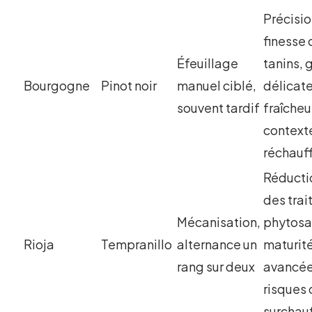
Précisio
finesse
Éfeuillage
tanins, 
Bourgogne
Pinot noir
manuel ciblé,
délicate
souvent tardif
fraîcheu
context
réchauf
Réducti
des tra
Mécanisation,
phytosan
Rioja
Tempranillo
alternance un
maturit
rang sur deux
avancée
risques
surchau