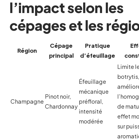
l’impact selon les
cépages et les régi
Cépage
Pratique
Eff
Région
principal
d’éfeuillage
cons
Limite l
botrytis
Éfeuillage
amélior
mécanique
Pinot noir,
l’homog
Champagne
préfloral,
Chardonnay
de matu
intensité
effet m
modérée
sur pui
aromat