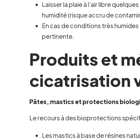
Laisser la plaie à l’air libre quelq
humidité (risque accru de contami
En cas de conditions très humides o
pertinente.
Produits et m
cicatrisation
Pâtes, mastics et protections biolog
Le recours à des bioprotections spéci
Les mastics à base de résines nature