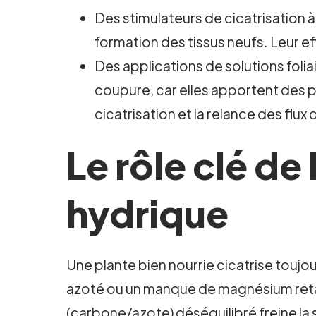
Des stimulateurs de cicatrisation 
formation des tissus neufs. Leur e
Des applications de solutions folia
coupure, car elles apportent des p
cicatrisation et la relance des flux
Le rôle clé de 
hydrique
Une plante bien nourrie cicatrise toujo
azoté ou un manque de magnésium retar
(carbone/azote) déséquilibré freine la