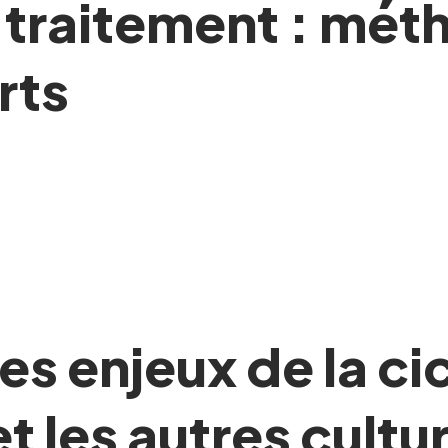
 traitement : mét
rts
s enjeux de la cic
et les autres cultu