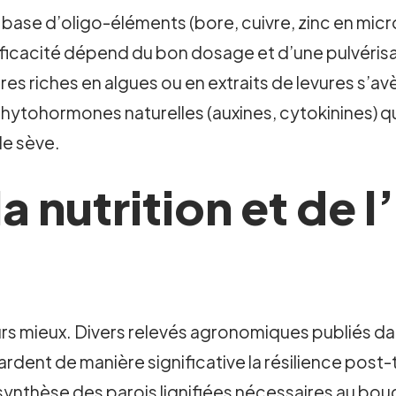
à base d’oligo-éléments (bore, cuivre, zinc en mic
fficacité dépend du bon dosage et d’une pulvérisa
ires riches en algues ou en extraits de levures s’a
hytohormones naturelles (auxines, cytokinines) qu
 de sève.
la nutrition et de l
urs mieux. Divers relevés agronomiques publiés dan
dent de manière significative la résilience post
 synthèse des parois lignifiées nécessaires au bou