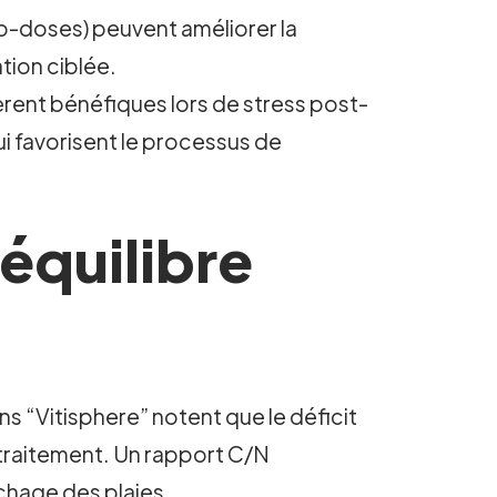
ro-doses) peuvent améliorer la
tion ciblée.
vèrent bénéfiques lors de stress post-
i favorisent le processus de
’équilibre
s “Vitisphere” notent que le déficit
-traitement. Un rapport C/N
chage des plaies.