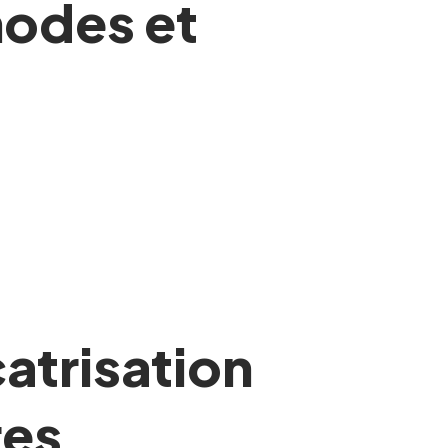
hodes et
atrisation
res