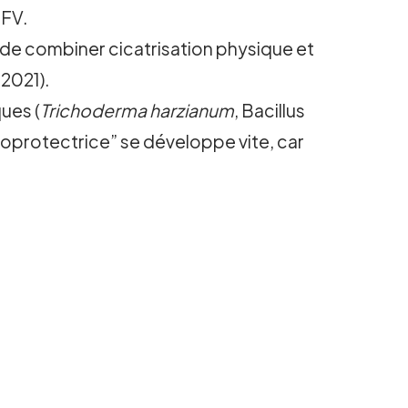
IFV.
t de combiner cicatrisation physique et
2021).
ues (
Trichoderma harzianum
, Bacillus
bioprotectrice” se développe vite, car