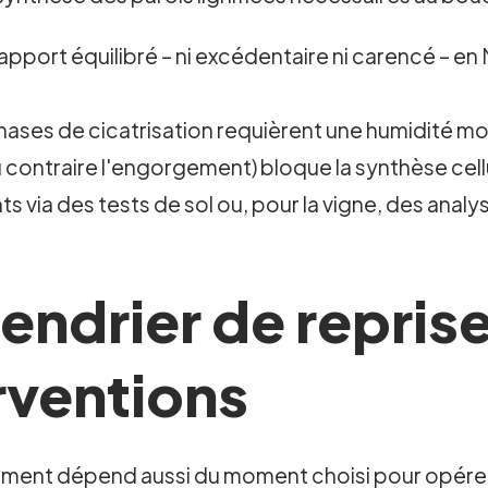
apport équilibré – ni excédentaire ni carencé – en 
 phases de cicatrisation requièrent une humidité mo
u contraire l'engorgement) bloque la synthèse cellu
s via des tests de sol ou, pour la vigne, des analy
endrier de reprise
rventions
tement dépend aussi du moment choisi pour opérer