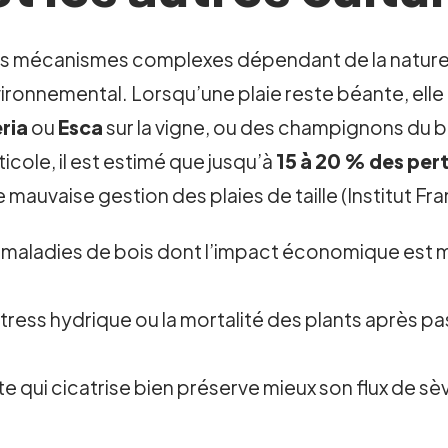
es mécanismes complexes dépendant de la nature de
vironnemental. Lorsqu’une plaie reste béante, elle
ria
ou
Esca
sur la vigne, ou des champignons du b
ticole, il est estimé que jusqu’à
15 à 20 % des per
mauvaise gestion des plaies de taille (Institut Fran
 maladies de bois dont l’impact économique est maj
 stress hydrique ou la mortalité des plants après p
te qui cicatrise bien préserve mieux son flux de sè