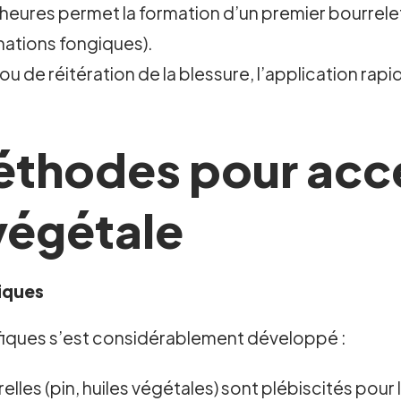
ues heures permet la formation d’un premier bourrelet
nations fongiques).
u de réitération de la blessure, l’application rapi
éthodes pour accé
 végétale
iques
fiques s’est considérablement développé :
lles (pin, huiles végétales) sont plébiscités pour l