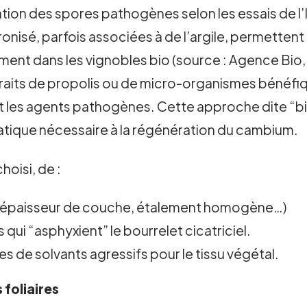
ation des spores pathogènes selon les essais de l’
ronisé, parfois associées à de l’argile, permetten
ent dans les vignobles bio (source : Agence Bio, 
traits de propolis ou de micro-organismes bénéfiq
avant les agents pathogènes. Cette approche dite “
matique nécessaire à la régénération du cambium.
choisi, de :
n (épaisseur de couche, étalement homogène…)
qui “asphyxient” le bourrelet cicatriciel.
es de solvants agressifs pour le tissu végétal.
 foliaires