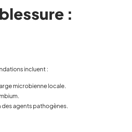
blessure :
dations incluent :
charge microbienne locale.
cambium.
ion des agents pathogènes.