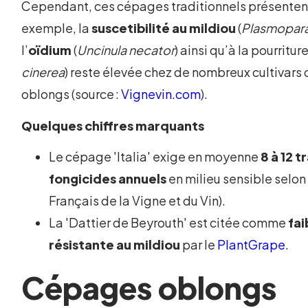
Cependant, ces cépages traditionnels présentent
exemple, la
suscetibilité au mildiou
(
Plasmopara 
l’
oïdium
(
Uncinula necator
) ainsi qu’à la pourriture
cinerea
) reste élevée chez de nombreux cultivars 
oblongs (source :
Vignevin.com
).
Quelques chiffres marquants
Le cépage 'Italia' exige en moyenne
8 à 12 
fongicides annuels
en milieu sensible selon l
Français de la Vigne et du Vin).
La 'Dattier de Beyrouth' est citée comme
fa
résistante au mildiou
par le
PlantGrape
.
Cépages oblongs