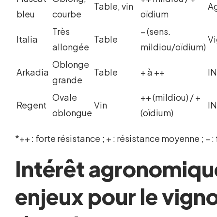
Table, vin
A
bleu
courbe
oïdium
Très
– (sens.
Italia
Table
V
allongée
mildiou/oïdium)
Oblonge
Arkadia
Table
+ à ++
I
grande
Ovale
++ (mildiou) / +
Regent
Vin
I
oblongue
(oïdium)
*++ : forte résistance ; + : résistance moyenne ; – :
Intérêt agronomiqu
enjeux pour le vign