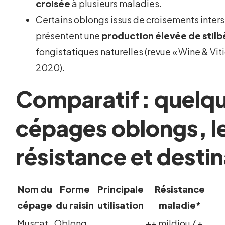
croisée
à plusieurs maladies.
Certains oblongs issus de croisements inter
présentent une
production élevée de stil
fongistatiques naturelles (revue « Wine & Viti
2020).
Comparatif : quelq
cépages oblongs, l
résistance et desti
Nom du
Forme
Principale
Résistance
cépage
du raisin
utilisation
maladie*
Muscat
Oblong,
++ mildiou / +