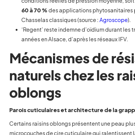
conditions réelles de pression moyenne, soi
60 à 70 %
des applications phytosanitaires 
Chasselas classiques (source :
Agroscope
).
‘Regent’ reste indemne d’oïdium durant les t
années en Alsace, d’après les réseaux IFV.
Mécanismes de rés
naturels chez les rai
oblongs
Parois cuticulaires et architecture de la grap
Certains raisins oblongs présentent une peau plu
microcouches de cire cuticulaire qui ralentissent 