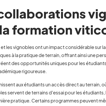
collaborations vi
 la formation vitic
 et les vignobles ont un impact considérable sur la
s à la pratique de terrain, offrant ainsi une per
réent des opportunités uniques pour les étudiant
cadémique rigoureuse.
ssent aux étudiants un accès direct au terrain, où
les servent de terrains d'essai pour les étudiants
nière pratique. Certains programmes peuvent même 