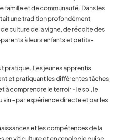
 de famille et de communauté. Dans les
 était une tradition profondément
e culture de la vigne, de récolte des
-parents à leurs enfants et petits-
ut pratique. Les jeunes apprentis
tant et pratiquant les différentes tâches
à comprendre le terroir - le sol, le
 vin - par expérience directe et par les
onnaissances et les compétences de la
 en viticulture et en œnologie qui se