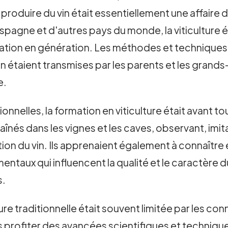
 produire du vin était essentiellement une affaire
d'Espagne et d'autres pays du monde, la viticulture
ation en génération. Les méthodes et techniques d
vin étaient transmises par les parents et les grands
e.
nnelles, la formation en viticulture était avant to
 aînés dans les vignes et les caves, observant, imi
n du vin. Ils apprenaient également à connaître et 
entaux qui influencent la qualité et le caractère du
s.
re traditionnelle était souvent limitée par les c
 profiter des avancées scientifiques et techniques