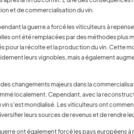
on et de commercialisation du vin.
ndant la guerre a forcé les viticulteurs à repens
nelles ont été remplacées par des méthodes plus
 pour la récolte et la production du vin. Cette 
apidement leurs vignobles, mais a également augment
 des changements majeurs dans la commercialisation
mmé localement. Cependant, avec la reconstructi
 vin s'est mondialisé. Les viticulteurs ont commenc
iversifier leurs sources de revenus et de rendre leu
guerre ont également forcé les pays européens à