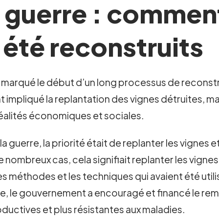
a guerre : commen
 été reconstruits
a marqué le début d’un long processus de reconst
impliqué la replantation des vignes détruites, ma
réalités économiques et sociales.
guerre, la priorité était de replanter les vignes 
nombreux cas, cela signifiait replanter les vignes 
t les méthodes et les techniques qui avaient été u
lie, le gouvernement a encouragé et financé le re
oductives et plus résistantes aux maladies.