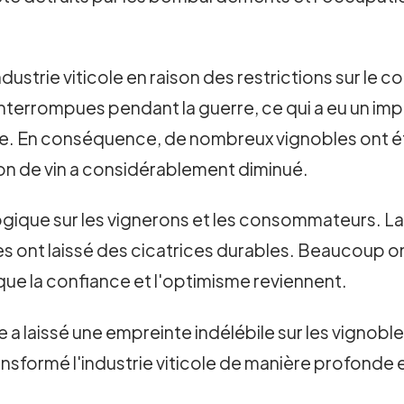
industrie viticole en raison des restrictions sur le
interrompues pendant la guerre, ce qui a eu un i
ture. En conséquence, de nombreux vignobles ont
ion de vin a considérablement diminué.
ogique sur les vignerons et les consommateurs. La 
 ont laissé des cicatrices durables. Beaucoup ont p
r que la confiance et l'optimisme reviennent.
 laissé une empreinte indélébile sur les vignoble
ansformé l'industrie viticole de manière profonde 