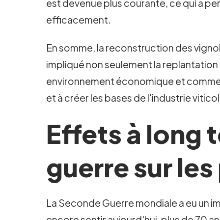
est devenue plus courante, ce qui a per
efficacement.
En somme, la reconstruction des vign
impliqué non seulement la replantation d
environnement économique et commercia
et à créer les bases de l'industrie vit
Effets à long
guerre sur les
La Seconde Guerre mondiale a eu un impa
encore sentir aujourd'hui, plus de 70 an