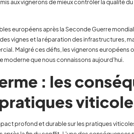
mis aux vignerons de mieux contrôler la qualité du 
obles européens après la Seconde Guerre mondial
es vignes et la réparation des infrastructures, ma
l. Malgré ces défis, les vignerons européens ont
icole moderne que nous connaissons aujourd'hui.
 terme : les consé
 pratiques viticol
ct profond et durable sur les pratiques viticoles 
s après la fin du conflit. L'une des conséquences m