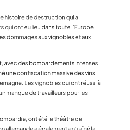
 histoire de destruction qui a
ui ont eu lieu dans toute l'Europe
nses dommages aux vignobles et aux
lit, avec des bombardements intenses
îné une confiscation massive des vins
llemagne. Les vignobles qui ont réussi à
 un manque de travailleurs pour les
a Lombardie, ont été le théâtre de
n allemande a également entraîné la