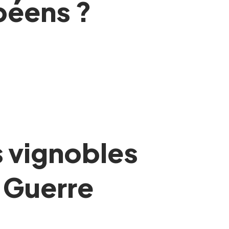
opéens ?
s vignobles
 Guerre