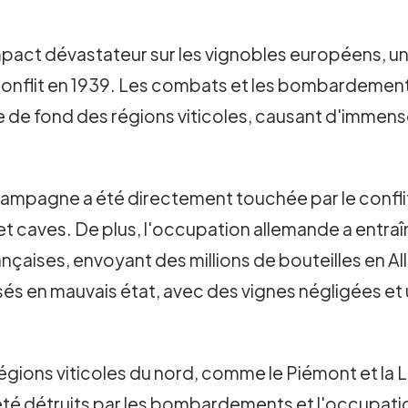
act dévastateur sur les vignobles européens, une
lit en 1939. Les combats et les bombardements q
ile de fond des régions viticoles, causant d'imme
Champagne a été directement touchée par le conf
et caves. De plus, l'occupation allemande a entra
françaises, envoyant des millions de bouteilles en A
ssés en mauvais état, avec des vignes négligées et
Les régions viticoles du nord, comme le Piémont et l
té détruits par les bombardements et l'occupatio