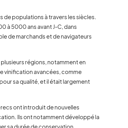
de populations à travers les siècles.
000 à 5000 ans avant J-C, dans
uple de marchands et de navigateurs
s plusieurs régions, notamment en
de vinification avancées, comme
pour sa qualité, et il était largement
Grecs ont introduit de nouvelles
fication. Ils ont notamment développé la
onger sa durée de conservation.