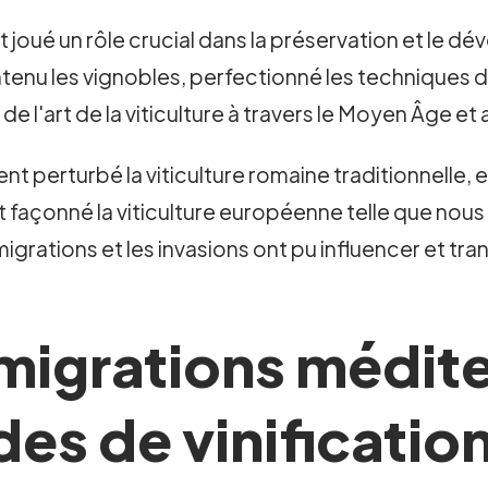
t joué un rôle crucial dans la préservation et le 
enu les vignobles, perfectionné les techniques de v
 de l'art de la viticulture à travers le Moyen Âge et
ent perturbé la viticulture romaine traditionnelle, 
nt façonné la viticulture européenne telle que nous
igrations et les invasions ont pu influencer et tra
 migrations médit
es de vinificatio