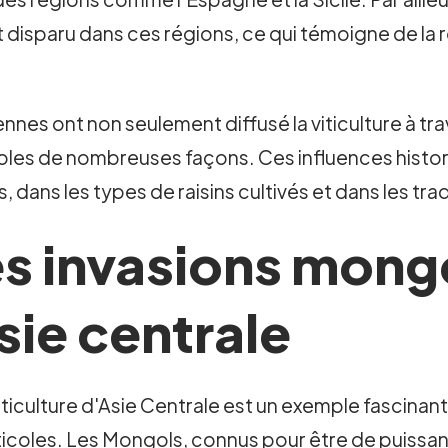
disparu dans ces régions, ce qui témoigne de la rés
nes ont non seulement diffusé la viticulture à tr
icoles de nombreuses façons. Ces influences histo
 dans les types de raisins cultivés et dans les tra
es invasions mongo
sie centrale
iticulture d'Asie Centrale est un exemple fascinant
iticoles. Les Mongols, connus pour être de puissan