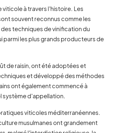
iticole à travers l'histoire. Les
, sont souvent reconnus comme les
x des techniques de vinification du
ui parmi les plus grands producteurs de
t de raisin, ont été adoptées et
 techniques et développé des méthodes
 Romains ont également commencé à
uel système d'appellation.
pratiques viticoles méditerranéennes.
viticulture musulmanes ont grandement
, malgré l'interdiction religieuse, la