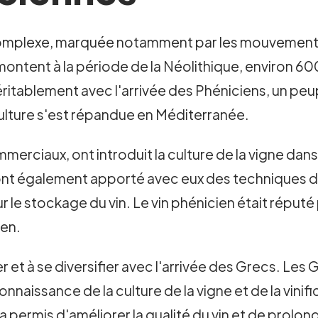
t complexe, marquée notamment par les mouvements 
emontent à la période de la Néolithique, environ 6
éritablement avec l'arrivée des Phéniciens, un pe
ticulture s'est répandue en Méditerranée.
merciaux, ont introduit la culture de la vigne dan
s ont également apporté avec eux des techniques 
ur le stockage du vin. Le vin phénicien était réputé 
éen.
r et à se diversifier avec l'arrivée des Grecs. Les 
connaissance de la culture de la vigne et de la vini
i a permis d'améliorer la qualité du vin et de prol