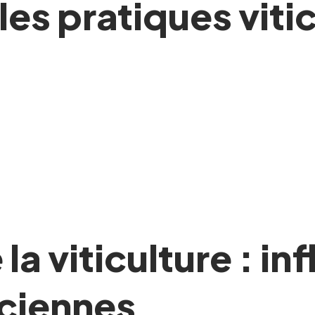
les pratiques viti
la viticulture : i
nciennes