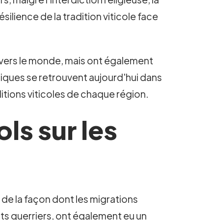
ilience de la tradition viticole face
avers le monde, mais ont également
riques se retrouvent aujourd'hui dans
ditions viticoles de chaque région.
ls sur les
 de la façon dont les migrations
ts guerriers, ont également eu un