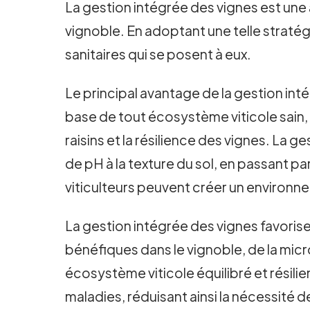
La gestion intégrée des vignes est une 
vignoble. En adoptant une telle straté
sanitaires qui se posent à eux.
Le principal avantage de la gestion inté
base de tout écosystème viticole sain, e
raisins et la résilience des vignes. La 
de pH à la texture du sol, en passant pa
viticulteurs peuvent créer un environn
La gestion intégrée des vignes favoris
bénéfiques dans le vignoble, de la micr
écosystème viticole équilibré et résilie
maladies, réduisant ainsi la nécessité d