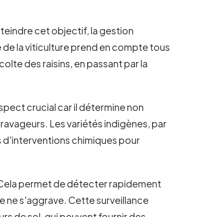
tteindre cet objectif, la gestion
 de la viticulture prend en compte tous
colte des raisins, en passant par la
spect crucial car il détermine non
x ravageurs. Les variétés indigènes, par
s d'interventions chimiques pour
s. Cela permet de détecter rapidement
me ne s'aggrave. Cette surveillance
rs de sol, qui peuvent fournir des