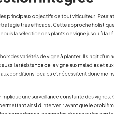
 des principaux objectifs de tout viticulteur. Pour a
stratégie très efficace. Cette approche holistique
epuis la sélection des plants de vigne jusqu'à la ré
.
x des variétés de vigne à planter. Il s'agit d'un a
s aussi la résistance de la vigne aux maladies et au
 aux conditions locales et nécessitent donc moin
le implique une surveillance constante des vigne
permettant ainsi d'intervenir avant que le problè
nologies modernes, comme les drones ou les capteu