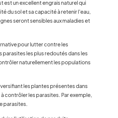
t est un excellent engrais naturel qui
ité du sol et sa capacité à retenir l'eau,
 vignes seront sensibles aux maladies et
native pour lutter contre les
s parasites les plus redoutés dans les
ontrôler naturellement les populations
iversifiant les plantes présentes dans
 à contrôler les parasites. Par exemple,
e parasites.