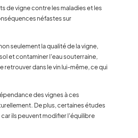
s de vigne contre les maladies et les
 conséquences néfastes sur
 non seulement la qualité de la vigne,
 sol et contaminer l'eau souterraine,
e retrouver dans le vin lui-même, ce qui
e dépendance des vignes à ces
aturellement. De plus, certaines études
 car ils peuvent modifier l'équilibre