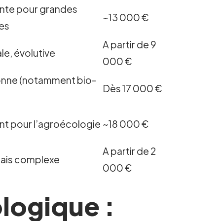
ente pour grandes
~13 000 €
les
A partir de 9
e, évolutive
000 €
onne (notamment bio-
Dès 17 000 €
)
nt pour l’agroécologie
~18 000 €
A partir de 2
mais complexe
000 €
ologique :