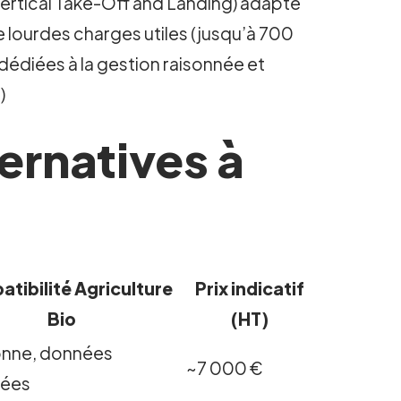
(Vertical Take-Off and Landing) adapté
e lourdes charges utiles (jusqu’à 700
dédiées à la gestion raisonnée et
s
)
ernatives à
tibilité Agriculture
Prix indicatif
Bio
(HT)
onne, données
~7 000 €
sées