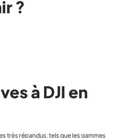
ir ?
ves à DJI en
s très répandus, tels que les gammes