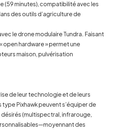
ie (59 minutes), compatibilité avec les
ns des outils d’agriculture de
avec le drone modulaire Tundra. Faisant
 « open hardware » permet une
pteurs maison, pulvérisation
ise de leur technologie et de leurs
is type Pixhawk peuvent s’équiper de
désirés (multispectral, infrarouge,
nt personnalisables—moyennant des