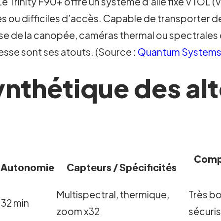
e Trinity F90+ offre un système d’aile fixe VTOL 
es ou difficiles d’accès. Capable de transporter d
yse de la canopée, caméras thermal ou spectrales 
esse sont ses atouts. (Source :
Quantum System
nthétique des alt
Compa
Autonomie
Capteurs / Spécificités
Multispectral, thermique,
Très b
32 min
zoom x32
sécuri