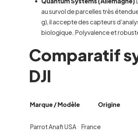
Quantum Systems (Allemagne)
L
au survol de parcelles très étendu
g), il accepte des capteurs d’anal
biologique. Polyvalence et robust
Comparatif sy
DJI
Marque / Modèle
Origine
Parrot Anafi USA
France