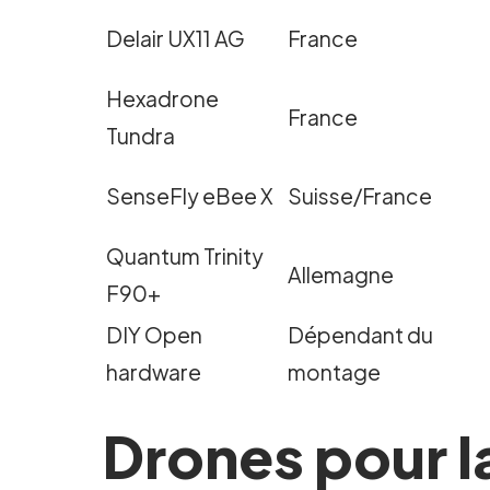
Delair UX11 AG
France
Hexadrone
France
Tundra
SenseFly eBee X
Suisse/France
Quantum Trinity
Allemagne
F90+
DIY Open
Dépendant du
hardware
montage
Drones pour la