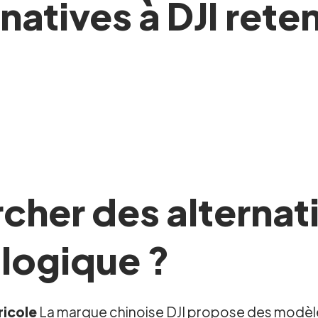
atives à DJI reten
her des alternati
ologique ?
ricole
La marque chinoise DJI propose des modèle