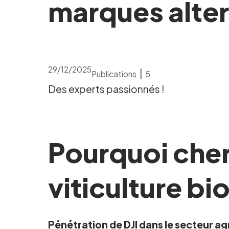
marques altern
29/12/2025
|
Publications
5
Des experts passionnés !
Pourquoi cherc
viticulture bi
Pénétration de DJI dans le secteur ag