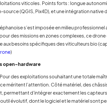
loitations viticoles. Points forts : longue autonom
ource (QGIS, Pix4D), et une intégration native da
éphanoise s’est imposée en milieu professionnel 
pour des missions en zones complexes, ce drone
aux besoins spécifiques des viticulteurs bio (ca
rone
)
mes open-hardware
Pour des exploitations souhaitant une totale maîtr
e méritent l’attention. Côté matériel, des châss
t, permettant d’intégrer exactement les capteurs 
 outil évolutif, dont le logiciel et le matériel so