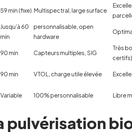
Excell
59 min (fixe)
Multispectral, large surface
parcel
Jusqu’à 60
personnalisable, open
Optimal
min
hardware
Très b
90 min
Capteurs multiples, SIG
certifs
90 min
VTOL, charge utile élevée
Excelle
Variable
100% personnalisable
Libre 
 pulvérisation bi