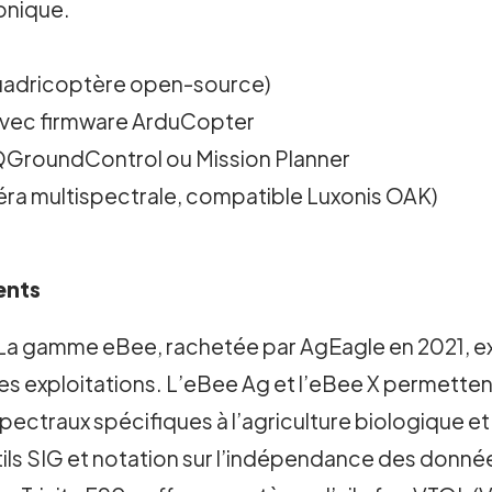
onique.
 quadricoptère open-source)
 avec firmware ArduCopter
: QGroundControl ou Mission Planner
éra multispectrale, compatible Luxonis OAK)
ents
La gamme eBee, rachetée par AgEagle en 2021, exc
es exploitations. L’eBee Ag et l’eBee X permetten
ctraux spécifiques à l’agriculture biologique et à l
ils SIG et notation sur l’indépendance des donnée