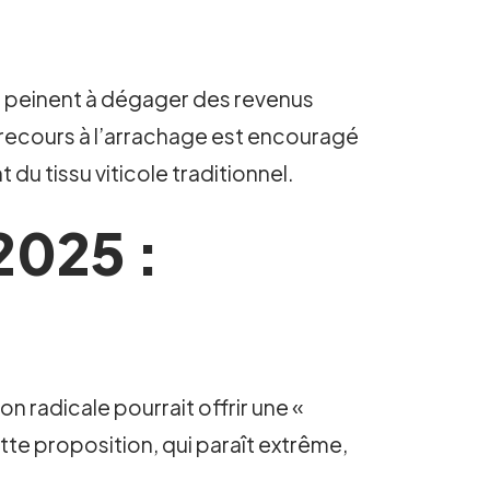
ts peinent à dégager des revenus
e recours à l’arrachage est encouragé
u tissu viticole traditionnel.
2025 :
on radicale pourrait offrir une «
tte proposition, qui paraît extrême,