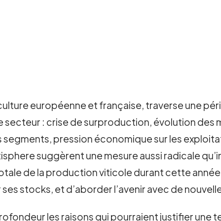
griculture européenne et française, traverse une pé
 le secteur : crise de surproduction, évolution d
 segments, pression économique sur les exploitati
itisphere suggèrent une mesure aussi radicale qu’in
ale de la production viticole durant cette année. L
 ses stocks, et d’aborder l’avenir avec de nouvell
ofondeur les raisons qui pourraient justifier une 