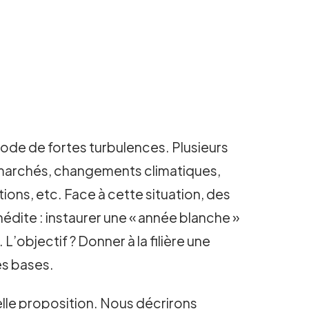
riode de fortes turbulences. Plusieurs
es marchés, changements climatiques,
ons, etc. Face à cette situation, des
édite : instaurer une « année blanche »
’objectif ? Donner à la filière une
es bases.
telle proposition. Nous décrirons