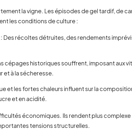
ement la vigne. Les épisodes de gel tardif, de ca
nt les conditions de culture :
: Des récoltes détruites, des rendements imprévi
ns cépages historiques souffrent, imposant aux vit
ur et à la sécheresse.
ue et les fortes chaleurs influent sur la composition 
ucre et en acidité.
icultés économiques. Ils rendent plus complexe l
importantes tensions structurelles.