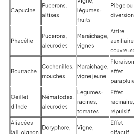
Vigne,
Pucerons,
Piège ou
Capucine
légumes-
altises
diversion
fruits
Attire
Pucerons,
Maraîchage,
Phacélie
auxiliaire
aleurodes
vignes
couvre-s
Floraison
Cochenilles,
Maraîchage,
Bourrache
effet
mouches
vigne jeune
paraplui
Légumes-
Effet
Oeillet
Nématodes,
racines,
racinaire
d’Inde
aleurodes
tomates
répulsif
Aliacées
Effet
Doryphore,
Vigne,
(ail, oignon,
olfactif,