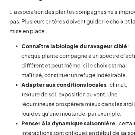
L’association des plantes compagnes ne s’impro
pas. Plusieurs critères doivent guider le choix et l
mise en place :
Connaître la biologie du ravageur ciblé
:
chaque plante compagne a un spectre d’act
différent et peut même, si le choix est mal
maîtrisé, constituer un refuge indésirable.
Adapter aux conditions locales
: climat,
texture de sol, exposition au vent. Une
légumineuse prospérera mieux dans les argi
lourdes qu’une moutarde, par exemple.
Penser à la dynamique saisonnière
: certa
interactions sont critiques en début de saiso