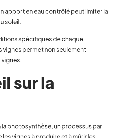
 Un apport en eau contrôlé peut limiter la
 soleil.
ditions spécifiques de chaque
 des vignes permet non seulement
s vignes.
l sur la
le à la photosynthèse, un processus par
 les vignes à produire et à mûrir les