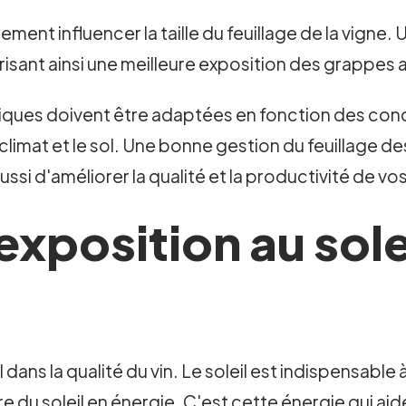
lement influencer la taille du feuillage de la vigne.
isant ainsi une meilleure exposition des grappes au
hniques doivent être adaptées en fonction des con
e climat et le sol. Une bonne gestion du feuillage
aussi d'améliorer la qualité et la productivité de vo
exposition au solei
al dans la qualité du vin. Le soleil est indispensab
e du soleil en énergie. C'est cette énergie qui aide