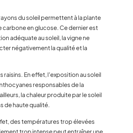
rayons du soleil permettent à la plante
de carbone en glucose. Ce dernier est
tion adéquate au soleil, la vigne ne
cter négativement la qualité et la
aisins. En effet, l'exposition au soleil
anthocyanes responsables de la
illeurs, la chaleur produite par le soleil
ns de haute qualité.
effet, des températures trop élevées
eillement trop intense peut entraîner une