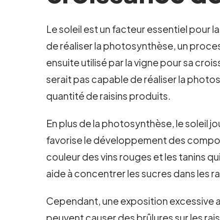
Le soleil est un facteur essentiel pour 
de réaliser la photosynthèse, un proce
ensuite utilisé par la vigne pour sa croi
serait pas capable de réaliser la photo
quantité de raisins produits.
En plus de la photosynthèse, le soleil jo
favorise le développement des compos
couleur des vins rouges et les tanins qui 
aide à concentrer les sucres dans les ra
Cependant, une exposition excessive au 
peuvent causer des brûlures sur les rais