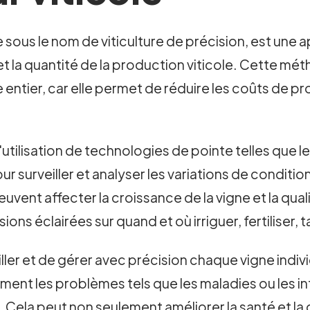
 sous le nom de viticulture de précision, est une a
et la quantité de la production viticole. Cette mét
 entier, car elle permet de réduire les coûts de 
'utilisation de technologies de pointe telles que le
 pour surveiller et analyser les variations de condit
peuvent affecter la croissance de la vigne et la qua
ns éclairées sur quand et où irriguer, fertiliser, ta
ller et de gérer avec précision chaque vigne indiv
idement les problèmes tels que les maladies ou les i
Cela peut non seulement améliorer la santé et la q