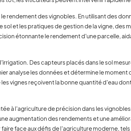
re le rendement des vignobles. En utilisant des do
de sol et les pratiques de gestion de la vigne, des
on étonnante le rendement d'une parcelle, aidant a
r l'irrigation. Des capteurs placés dans le sol mesu
ier analyse les données et détermine le moment opt
ue les vignes reçoivent la bonne quantité d'eau don
tée à l'agriculture de précision dans les vignoble
 une augmentation des rendements et une amélioratio
 faire face aux défis de l'agriculture moderne, tel