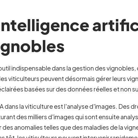
ntelligence artific
ignobles
un outil indispensable dans la gestion des vignobles
 les viticulteurs peuvent désormais gérer leurs vig
clairées basées sur des données réelles et non su
'IA dans la viticulture est l'analyse d'images. De
turant des milliers d'images qui sont ensuite anal
 des anomalies telles que des maladies de la vig
es tôt, les viticulteurs peuvent intervenir rapidem