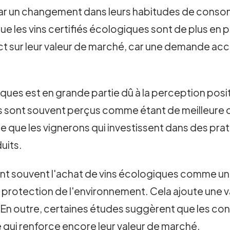
par un changement dans leurs habitudes de conso
ue les vins certifiés écologiques sont de plus en 
t sur leur valeur de marché, car une demande acc
ogiques est en grande partie dû à la perception po
s sont souvent perçus comme étant de meilleure qu
ée que les vignerons qui investissent dans des pra
uits.
nt souvent l'achat de vins écologiques comme un
a protection de l'environnement. Cela ajoute une va
 En outre, certaines études suggèrent que les co
e qui renforce encore leur valeur de marché.