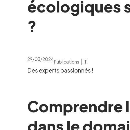
écologiques s
?
29/03/2024
|
Publications
11
Des experts passionnés !
Comprendre le
dans le domai