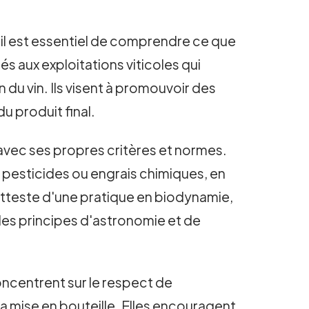
 il est essentiel de comprendre ce que
és aux exploitations viticoles qui
u vin. Ils visent à promouvoir des
u produit final.
 avec ses propres critères et normes.
ns pesticides ou engrais chimiques, en
, atteste d'une pratique en biodynamie,
 des principes d'astronomie et de
oncentrent sur le respect de
a mise en bouteille. Elles encouragent