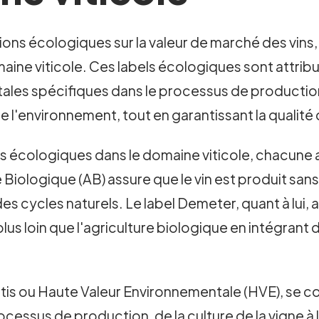
ions écologiques sur la valeur de marché des vins,
maine viticole. Ces labels écologiques sont attribu
es spécifiques dans le processus de production d
l'environnement, tout en garantissant la qualité d
ions écologiques dans le domaine viticole, chacune
e Biologique (AB) assure que le vin est produit sa
 des cycles naturels. Le label Demeter, quant à lui
us loin que l'agriculture biologique en intégrant
itis ou Haute Valeur Environnementale (HVE), se c
essus de production, de la culture de la vigne à l