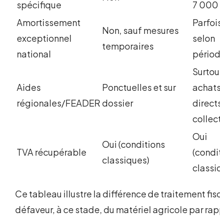
spécifique
7 000 
Amortissement
Parfoi
Non, sauf mesures
exceptionnel
selon
temporaires
national
pério
Surtou
Aides
Ponctuelles et sur
achat
régionales/FEADER
dossier
direct
collec
Oui
Oui (conditions
TVA récupérable
(condi
classiques)
classi
Ce tableau illustre la différence de traitement fis
défaveur, à ce stade, du matériel agricole par rap