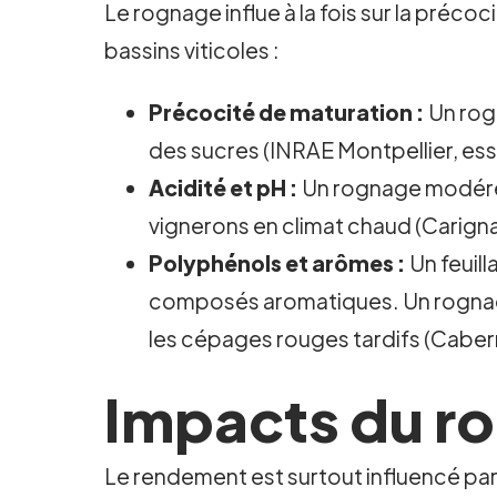
Le rognage influe à la fois sur la précoc
bassins viticoles :
Précocité de maturation :
Un rogn
des sucres (INRAE Montpellier, es
Acidité et pH :
Un rognage modéré f
vignerons en climat chaud (Carign
Polyphénols et arômes :
Un feuil
composés aromatiques. Un rognage 
les cépages rouges tardifs (Cabe
Impacts du ro
Le rendement est surtout influencé par l