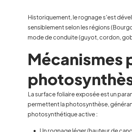
Historiquement, le rognage s'est déve
sensiblement selon les régions (Bourg
mode de conduite (guyot, cordon, gobe
Mécanismes ph
photosynthèse
La surface foliaire exposée est un param
permettent la photosynthèse, générant l
photosynthétique active :
Un rognage léger (hauteur de cano