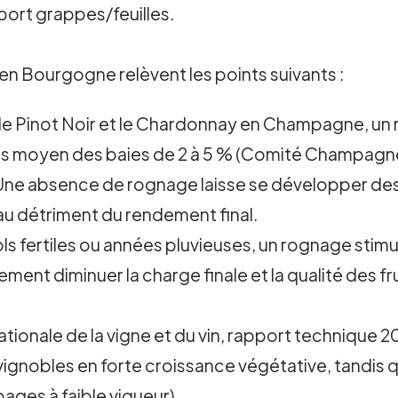
pport grappes/feuilles.
 Bourgogne relèvent les points suivants :
le Pinot Noir et le Chardonnay en Champagne, un 
oids moyen des baies de 2 à 5 % (Comité Champagne
ne absence de rognage laisse se développer de
u détriment du rendement final.
ls fertiles ou années pluvieuses, un rognage stimu
nt diminuer la charge finale et la qualité des fru
ionale de la vigne et du vin, rapport technique 20
vignobles en forte croissance végétative, tandis q
pages à faible vigueur).