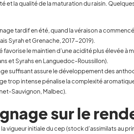
ité et la qualité de la maturation du raisin. Quelq
age tardif en été, quand la véraison a commencé,
sais Syrah et Grenache, 2017-2019).
avorise le maintien d’une acidité plus élevée à ma
ans et Syrahs en Languedoc-Roussillon).
lage suffisant assure le développement des anthoc
trop intense pénalise la complexité aromatique e
rnet-Sauvignon, Malbec).
gnage sur le ren
a vigueur initiale du cep (stock d’assimilats au p