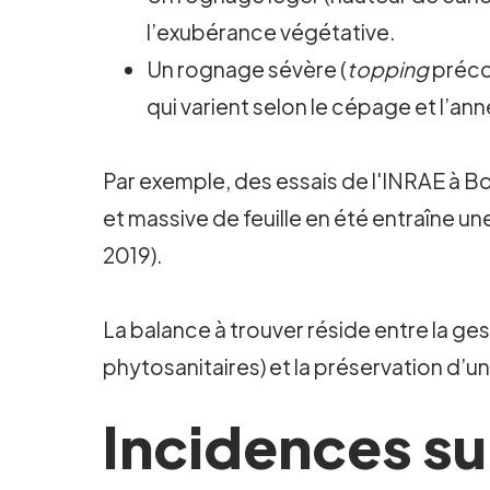
l’exubérance végétative.
Un rognage sévère (
topping
précoc
qui varient selon le cépage et l’an
Par exemple, des essais de l'INRAE à B
et massive de feuille en été entraîne un
2019).
La balance à trouver réside entre la ges
phytosanitaires) et la préservation d’u
Incidences su