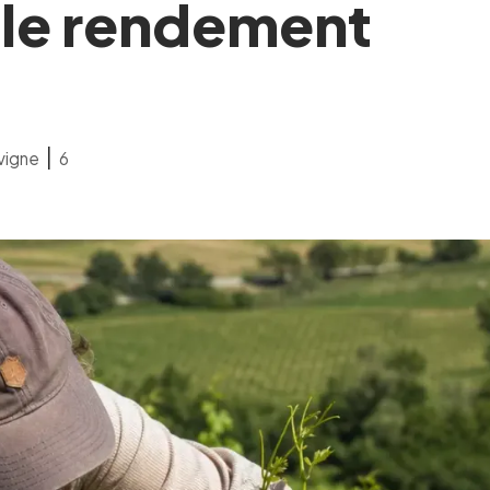
 le rendement
|
 vigne
6