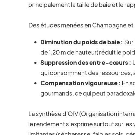
principalement la taille de baie et le ra
Des études menées en Champagne et en
Diminution du poids de baie :
Sur 
de 1,20 m de hauteur) réduit le p
Suppression des entre-cœurs :
U
qui consomment des ressources, a
Compensation vigoureuse :
En so
gourmands, ce qui peut paradoxaleme
La synthèse d’OIV (Organisation internat
le rendement s’exprime surtout sur les 
limitantes (sécheresse, faibles sols, cé