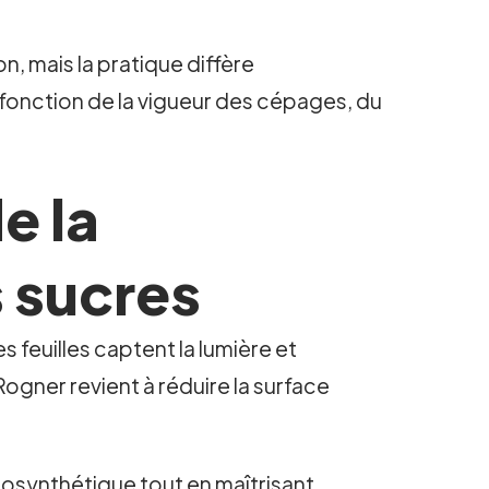
on, mais la pratique diffère
fonction de la vigueur des cépages, du
e la
 sucres
 feuilles captent la lumière et
ogner revient à réduire la surface
tosynthétique tout en maîtrisant