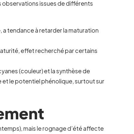
ues observations issues de différents
 a tendance à retarder la maturation
turité, effet recherché par certains
yanes (couleur) et la synthèse de
t le potentiel phénolique, surtout sur
dement
rintemps), mais le rognage d’été affecte