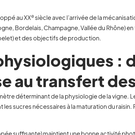
e
loppé au XX
siècle avec l’arrivée de la mécanisati
ogne, Bordelais, Champagne, Vallée du Rhône) en 
let) et des objectifs de production.
ysiologiques : d
 au transfert des
ètre déterminant de la physiologie de la vigne. Les
es sucres nécessaires à la maturation du raisin. R
pée suffisante) maintient une bonne activité pho