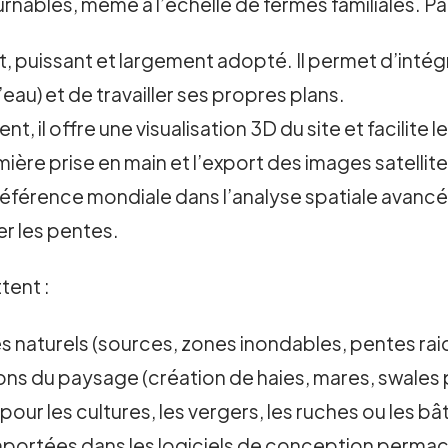
nables, même à l’échelle de fermes familiales. Parmi
it, puissant et largement adopté. Il permet d’inté
 l’eau) et de travailler ses propres plans.
nt, il offre une visualisation 3D du site et facilite
mière prise en main et l’export des images satellite
 référence mondiale dans l’analyse spatiale avanc
er les pentes.
tent :
les naturels (sources, zones inondables, pentes rai
ons du paysage (création de haies, mares, swales p
 pour les cultures, les vergers, les ruches ou les b
ortées dans les logiciels de conception permacultu