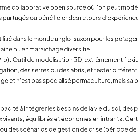
orme collaborative open source où l’on peut modél
 partagés ou bénéficier des retours d’expérience
utilisé dans le monde anglo-saxon pour les potagers 
umaine ou en maraîchage diversifié.
 Pro) : Outil de modélisation 3D, extrêmement fle
gation, des serres ou des abris, et tester différent
ge et n’est pas spécialisé permaculture, mais sa
capacité à intégrer les besoins de la vie du sol, d
ux vivants, équilibrés et économes en intrants. Ce
 ou des scénarios de gestion de crise (période de 