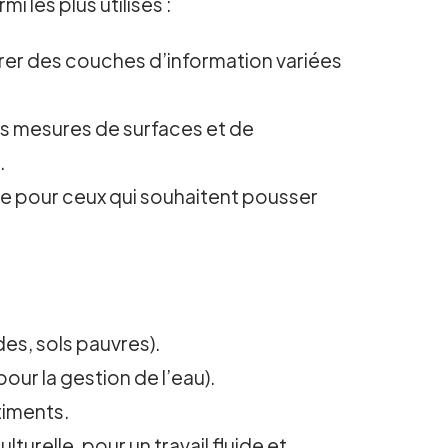
 les plus utilisés :
grer des couches d’information variées
 les mesures de surfaces et de
.
ée pour ceux qui souhaitent pousser
des, sols pauvres).
our la gestion de l’eau).
âtiments.
relle, pour un travail fluide et