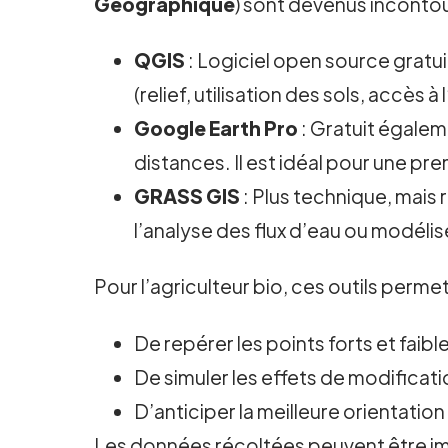
Géographique
) sont devenus incontour
QGIS
: Logiciel open source gratu
(relief, utilisation des sols, accès à
Google Earth Pro
: Gratuit égaleme
distances. Il est idéal pour une pre
GRASS GIS
: Plus technique, mais
l’analyse des flux d’eau ou modélis
Pour l’agriculteur bio, ces outils permet
De repérer les points forts et faib
De simuler les effets de modificati
D’anticiper la meilleure orientation
Les données récoltées peuvent être imp