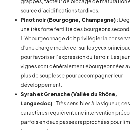
grappes, facteur de blocage de maturation 
source d’acidifications tardives.
Pinot noir (Bourgogne, Champagne)
: Dé
une très forte fertilité des bourgeons second
L’ébourgeonnage doit privilégier la conserv
d’une charge modérée, sur les yeux principa
pour favoriser l’expression du terroir. Les jeu
vignes sont généralement ébourgeonnées a
plus de souplesse pour accompagner leur
développement.
Syrah et Grenache (Vallée du Rhône,
Languedoc)
: Très sensibles à la vigueur, ce
caractères requièrent une intervention préco
parfois en deux passes rapprochées pour lim