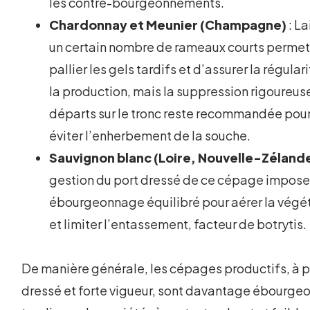
les contre-bourgeonnements.
Chardonnay et Meunier (Champagne)
: La
un certain nombre de rameaux courts permet
pallier les gels tardifs et d’assurer la régular
la production, mais la suppression rigoureus
départs sur le tronc reste recommandée pou
éviter l’enherbement de la souche.
Sauvignon blanc (Loire, Nouvelle-Zéland
gestion du port dressé de ce cépage impose
ébourgeonnage équilibré pour aérer la végé
et limiter l’entassement, facteur de botrytis.
De manière générale, les cépages productifs, à p
dressé et forte vigueur, sont davantage ébourge