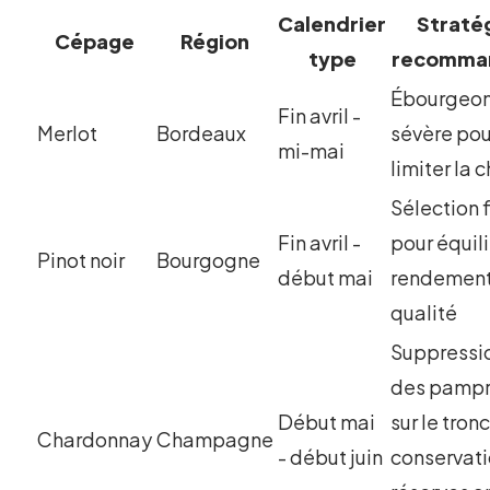
Calendrier
Straté
Cépage
Région
type
recomma
Ébourgeo
Fin avril -
Merlot
Bordeaux
sévère pou
mi-mai
limiter la 
Sélection 
Fin avril -
pour équil
Pinot noir
Bourgogne
début mai
rendemen
qualité
Suppressi
des pamp
Début mai
sur le tronc
Chardonnay
Champagne
- début juin
conservat