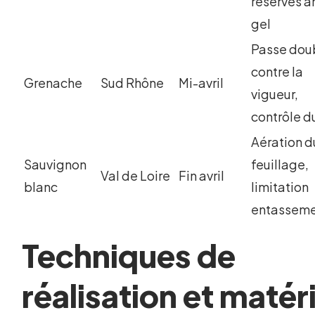
réserves a
gel
Passe dou
contre la
Grenache
Sud Rhône
Mi-avril
vigueur,
contrôle d
Aération d
Sauvignon
feuillage,
Val de Loire
Fin avril
blanc
limitation
entassem
Techniques de
réalisation et matéri