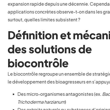
expansion rapide depuis une décennie. Cependan
applications concrètes observe-t-on dans les gra
surtout, quelles limites subsistent ?
Définition et méca
des solutions de
biocontrôle
Le biocontrôle regroupe un ensemble de stratégie
le développement des bioagresseurs en s’appuyan
Des micro-organismes antagonistes (ex.
Baci
Trichoderma harzianum
)
Des extraits naturels ou substances d’origine