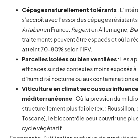
Cépages naturellement tolérants
: L’inté
s’accroît avec l’essor des cépages résistants 
Artaban
en France,
Regent
en Allemagne,
Bla
traitements peuvent être espacés et où la ré
atteint 70-80% selon l’IFV.
Parcelles isolées ou bien ventilées
: Les ap
efficaces sur des contextes moins exposés à
d’humidité nocturne ou aux contaminations e
Viticulture en climat sec ou sous influenc
méditerranéenne
: Où la pression du mildio
structurellement plus faible (ex. : Roussillon
Toscane), le biocontrôle peut couvrir une plu
cycle végétatif.
En revanche, l'utilisation exclusive de produits d